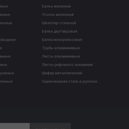
овые
Балка железная
анные
Уголок железный
альные
Швеллер стальной
Балка двутавровая
роводные
Балка монорельсовая
е
Трубы алюминиевые
анные
Листы алюминиевые
ьные
Листы рифленого алюминия
ешовные
Шифер металлический
тенные
Оцинкованная сталь в рулонах