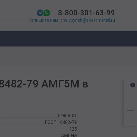
8-800-301-63-99
chelybynsk@spetcmetall.ru
Напишите нам
18482-79 АМГ5М в
0
54865-01
ГОСТ 18482-79
125
АМГ5М