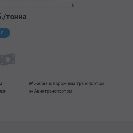
18
б./тонна
НУ
м
🚞 Железнодорожным транспортом
ями
🚁 Авиатранспортом