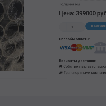
ТРУБА БУРИЛЬНАЯ СБТМ, ТБСУ
Толщина мм
ТРУБА КОТЕЛЬНАЯ
Цена: 399000 ру
ТРУБА КРЕКИНГОВАЯ
ТРУБА МАГИСТРАЛЬНАЯ
В КОРЗИ
ТРУБА НАСОСНО-КОМПРЕССОРНАЯ (НКТ)
ТРУБА НЕФТЕПРОВОДНАЯ
Способы оплаты:
ТРУБА ОБСАДНАЯ
ТРУБА СПИРАЛЕШОВНАЯ
ТРУБЫ СТАЛЬНЫЕ ЛЕЖАЛЫЕ Б/У
ТРУБА ВОССТАНОВЛЕННАЯ
Варианты доставки:
ТРУБЫ В ВУС ИЗОЛЯЦИИ
🚚 Собственным автопарко
🚛 Транспортными компани