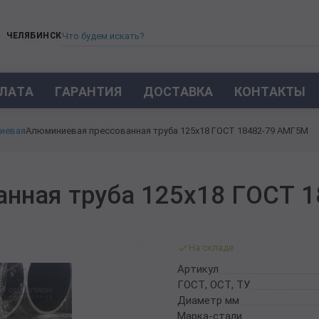
ЧЕЛЯБИНСК
ЛАТА
ГАРАНТИЯ
ДОСТАВКА
КОНТАКТЫ
ТРУБА СТАЛЬНАЯ БЕСШОВНАЯ
иевая
Алюминиевая прессованная труба 125х18 ГОСТ 18482-79 АМГ5М
ТРУБА БЕСШОВНАЯ ХОЛОДНОКАТАНАЯ
ТРУБА БЕСШОВНАЯ 12Х18Н10Т
ТРУБА СТАЛЬНАЯ ОЦИНКОВАННАЯ
анная труба 125х18 ГОСТ 
ТРУБА ТОЛСТОСТЕННАЯ
ТРУБА ЭЛЕКТРОСВАРНАЯ СТАЛЬНАЯ
ТРУБА ВОДОГАЗОПРОВОДНАЯ ВГП
На складе
ТРУБА ПРОФИЛЬНАЯ
Артикул
ТРУБА ЛЕГИРОВАННАЯ
ГОСТ, ОСТ, ТУ
ТРУБЫ ИЗ УГЛЕРОДИСТОЙ СТАЛИ
Диаметр мм
ТРУБА ГАЗЛИФТНАЯ
Марка-стали