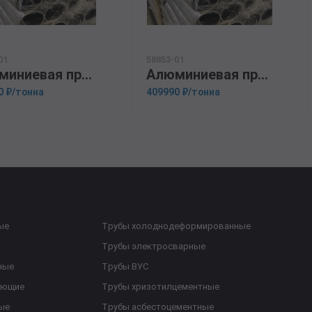
01
58853-01
Алюминиевая прессованная труба 42х4 ОСТ 1.92048-90 1915
Алюминиевая прессованная труба 70х12,5 ОСТ 1.92048-90 1915
0 ₽/тонна
409990 ₽/тонна
ые
Трубы холоднодеформированные
Трубы электросварные
ные
Трубы ВУС
еющие
Трубы хризотилцементные
ые
Трубы асбестоцементные