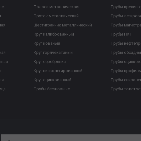
ые
Полоса металлическая
Трубы крекинг
я
Пруток металлический
Трубы легиров
ная
Шестигранник металлический
Трубы магистр
Круг калиброванный
Трубы НКТ
Круг кованый
Трубы нефтеп
ная
Круг горячекатаный
Трубы обсадны
нная
Круг серебрянка
Трубы оцинков
я
Круг низколегированный
Трубы профил
ая
Круг оцинкованный
Трубы спирал
ица
Трубы бесшовные
Трубы толстос