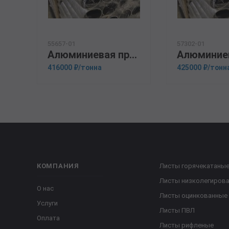
55657-01
57302-01
Алюминиевая прессованная труба 159х20 ОСТ 1.92048-90 АМГ6М
416000 ₽/тонна
425000 ₽/тонн
КОМПАНИЯ
Листы горячекатаны
Листы низколегиров
О нас
Листы оцинкованные
Услуги
Листы ПВЛ
Оплата
Листы рифленые