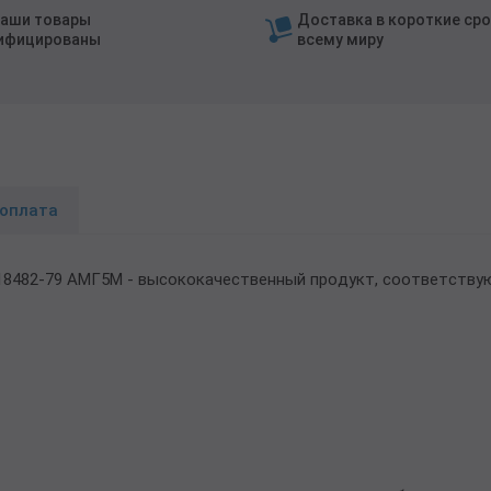
наши товары
Доставка в короткие сро
ифицированы
всему миру
 оплата
 18482-79 АМГ5М - высококачественный продукт, соответств