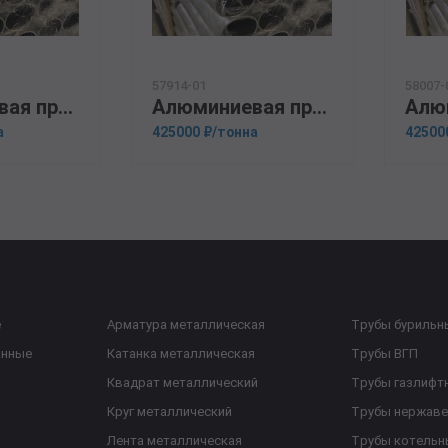
57914-01
58007-
Алюминиевая прессованная труба 30х4 ОСТ 1.92048-90 Д1Т
Алюминиевая прессованная труба 40х3 ГОСТ 18482-79 АМГ2М
а
425000 ₽/тонна
42500
е
Арматура металлическая
Трубы бурильн
анные
Катанка металлическая
Трубы ВГП
Квадрат металлический
Трубы газлифт
Круг металлический
Трубы нержав
Лента металлическая
Трубы котельн