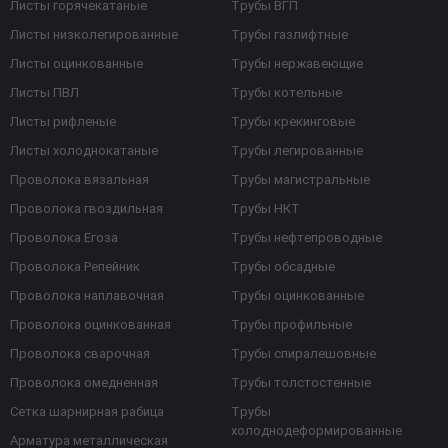
Листы горячекатаные
Трубы ВГП
Листы низколегированные
Трубы газлифтные
Листы оцинкованные
Трубы нержавеющие
Листы ПВЛ
Трубы котельные
Листы рифленые
Трубы крекинговые
Листы холоднокатаные
Трубы легированные
Проволока вязальная
Трубы магистральные
Проволока гвоздильная
Трубы НКТ
Проволока Егоза
Трубы нефтепроводные
Проволока Репейник
Трубы обсадные
Проволока наплавочная
Трубы оцинкованные
Проволока оцинкованная
Трубы профильные
Проволока сварочная
Трубы спиралешовные
Проволока омедненная
Трубы толстостенные
Сетка шарнирная рабица
Трубы
холоднодеформированные
Арматура металлическая