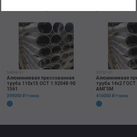
Рекомендуемые товары
54658-01
55707-01
Алюминиевая прессованная
Алюминиевая пр
труба 110х15 ОСТ 1.92048-90
труба 14х2 ГОСТ
1561
АМГ5М
399000 ₽/тонна
416000 ₽/тонна