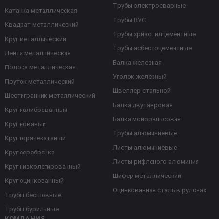
Трубы электросварные
Катанка металлическая
Трубы ВУС
Квадрат металлический
Трубы хризотилцементные
Круг металлический
Трубы асбестоцементные
Лента металлическая
Балка железная
Полоса металлическая
Уголок железный
Пруток металлический
Швеллер стальной
Шестигранник металлический
Балка двутавровая
Круг калиброванный
Балка монорельсовая
Круг кованый
Трубы алюминиевые
Круг горячекатаный
Листы алюминиевые
Круг серебрянка
Листы рифленого алюминия
Круг низколегированный
Шифер металлический
Круг оцинкованный
Оцинкованная сталь в рулонах
Трубы бесшовные
Трубы бурильные
КОМПАНИЯ