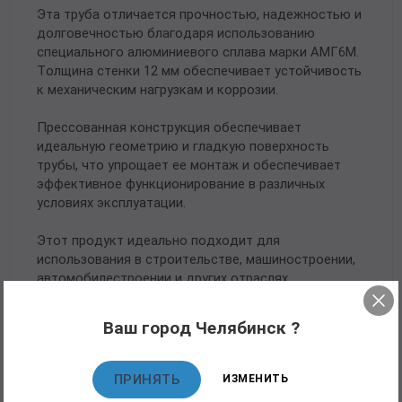
Эта труба отличается прочностью, надежностью и
долговечностью благодаря использованию
специального алюминиевого сплава марки АМГ6М.
Толщина стенки 12 мм обеспечивает устойчивость
к механическим нагрузкам и коррозии.
Прессованная конструкция обеспечивает
идеальную геометрию и гладкую поверхность
трубы, что упрощает ее монтаж и обеспечивает
эффективное функционирование в различных
условиях эксплуатации.
Этот продукт идеально подходит для
использования в строительстве, машиностроении,
автомобилестроении и других отраслях
промышленности, где требуется надежный и
качественный материал для создания прочных
Ваш город Челябинск ?
конструкций.
ПРИНЯТЬ
ИЗМЕНИТЬ