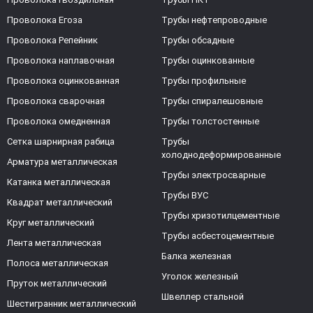
Проволока Егоза
Трубы нефтепроводные
Проволока Репейник
Трубы обсадные
Проволока наплавочная
Трубы оцинкованные
Проволока оцинкованная
Трубы профильные
Проволока сварочная
Трубы спиралешовные
Проволока омедненная
Трубы толстостенные
Сетка шарнирная рабица
Трубы
холоднодеформированные
Арматура металлическая
Трубы электросварные
Катанка металлическая
Трубы ВУС
Квадрат металлический
Трубы хризотилцементные
Круг металлический
Трубы асбестоцементные
Лента металлическая
Балка железная
Полоса металлическая
Уголок железный
Пруток металлический
Швеллер стальной
Шестигранник металлический