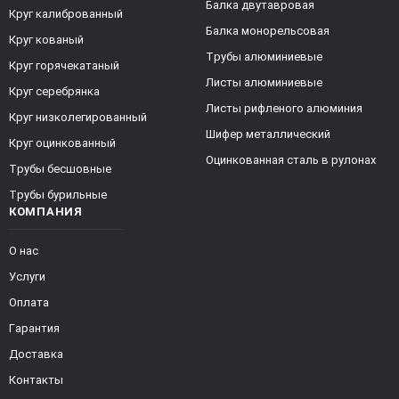
Балка двутавровая
Круг калиброванный
Балка монорельсовая
Круг кованый
Трубы алюминиевые
Круг горячекатаный
Листы алюминиевые
Круг серебрянка
Листы рифленого алюминия
Круг низколегированный
Шифер металлический
Круг оцинкованный
Оцинкованная сталь в рулонах
Трубы бесшовные
Трубы бурильные
КОМПАНИЯ
О нас
Услуги
Оплата
Гарантия
Доставка
Контакты