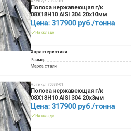
Артикул 70537-01
ТРУБА БУРИЛЬНАЯ СБТМ, ТБСУ
Полоса нержавеющая г/к
ТРУБА КОТЕЛЬНАЯ
08Х18Н10 AISI 304 20х10мм
ТРУБА КРЕКИНГОВАЯ
Цена: 317900 руб./тонна
ТРУБА МАГИСТРАЛЬНАЯ
На складе
ТРУБА НАСОСНО-КОМПРЕССОРНАЯ (НКТ)
ТРУБА НЕФТЕПРОВОДНАЯ
ТРУБА ОБСАДНАЯ
Характеристики
ТРУБА СПИРАЛЕШОВНАЯ
Размер
ТРУБЫ СТАЛЬНЫЕ ЛЕЖАЛЫЕ Б/У
Марка стали
ТРУБА ВОССТАНОВЛЕННАЯ
ТРУБЫ В ВУС ИЗОЛЯЦИИ
Артикул 70538-01
Полоса нержавеющая г/к
08Х18Н10 AISI 304 20х3мм
Цена: 317900 руб./тонна
На складе