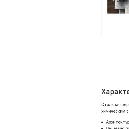
Характ
Стальная не
химическим с
Архитектур
Пищевая пр