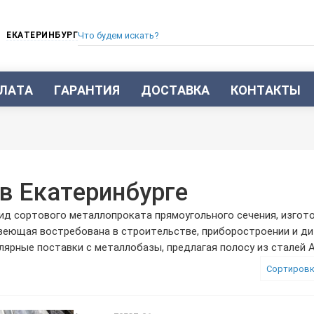
ЕКАТЕРИНБУРГ
ЛАТА
ГАРАНТИЯ
ДОСТАВКА
КОНТАКТЫ
ТРУБА СТАЛЬНАЯ БЕСШОВНАЯ
ТРУБА БЕСШОВНАЯ ХОЛОДНОКАТАНАЯ
ТРУБА БЕСШОВНАЯ 12Х18Н10Т
ТРУБА СТАЛЬНАЯ ОЦИНКОВАННАЯ
в Екатеринбурге
ТРУБА ТОЛСТОСТЕННАЯ
ид сортового металлопроката прямоугольного сечения, изгот
ТРУБА ЭЛЕКТРОСВАРНАЯ СТАЛЬНАЯ
веющая востребована в строительстве, приборостроении и ди
ТРУБА ВОДОГАЗОПРОВОДНАЯ ВГП
рные поставки с металлобазы, предлагая полосу из сталей AISI
ТРУБА ПРОФИЛЬНАЯ
Сортировк
ТРУБА ЛЕГИРОВАННАЯ
ТРУБЫ ИЗ УГЛЕРОДИСТОЙ СТАЛИ
ТРУБА ГАЗЛИФТНАЯ