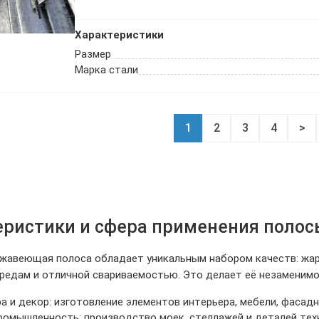
Характеристики
Размер
Марка стали
1
2
3
4
>
еристики и сфера применения поло
ржавеющая полоса обладает уникальным набором качеств: жа
редам и отличной свариваемостью. Это делает её незаменимо
а и декор: изготовление элементов интерьера, мебели, фасад
омышленность: производство моек, стеллажей и деталей тех