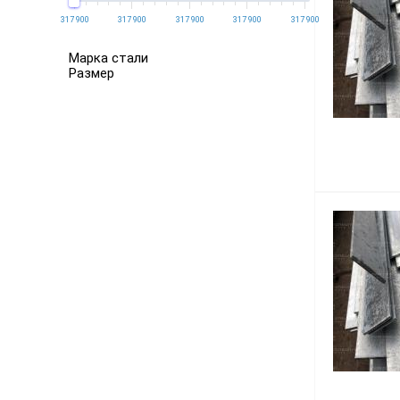
317 900
317 900
317 900
317 900
317 900
Марка стали
Размер