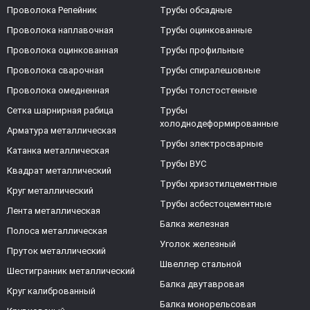
Проволока Репейник
Трубы обсадные
Проволока наплавочная
Трубы оцинкованные
Проволока оцинкованная
Трубы профильные
Проволока сварочная
Трубы спиралешовные
Проволока омедненная
Трубы толстостенные
Сетка шарнирная рабица
Трубы
холоднодеформированные
Арматура металлическая
Трубы электросварные
Катанка металлическая
Трубы ВУС
Квадрат металлический
Трубы хризотилцементные
Круг металлический
Трубы асбестоцементные
Лента металлическая
Балка железная
Полоса металлическая
Уголок железный
Пруток металлический
Швеллер стальной
Шестигранник металлический
Балка двутавровая
Круг калиброванный
Балка монорельсовая