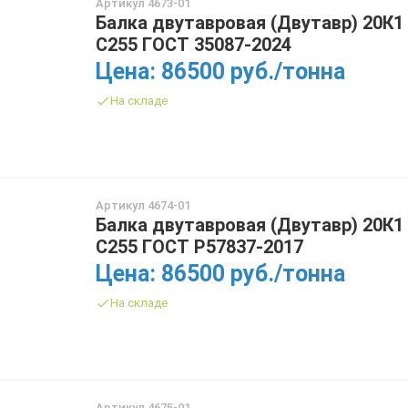
Артикул 4673-01
ТРУБА БУРИЛЬНАЯ СБТМ, ТБСУ
Балка двутавровая (Двутавр) 20К1
ТРУБА КОТЕЛЬНАЯ
С255 ГОСТ 35087-2024
ТРУБА КРЕКИНГОВАЯ
Цена: 86500 руб./тонна
ТРУБА МАГИСТРАЛЬНАЯ
На складе
ТРУБА НАСОСНО-КОМПРЕССОРНАЯ (НКТ)
ТРУБА НЕФТЕПРОВОДНАЯ
ТРУБА ОБСАДНАЯ
ТРУБА СПИРАЛЕШОВНАЯ
ТРУБЫ СТАЛЬНЫЕ ЛЕЖАЛЫЕ Б/У
Артикул 4674-01
Балка двутавровая (Двутавр) 20К1
ТРУБА ВОССТАНОВЛЕННАЯ
С255 ГОСТ Р57837-2017
ТРУБЫ В ВУС ИЗОЛЯЦИИ
Цена: 86500 руб./тонна
На складе
Артикул 4675-01