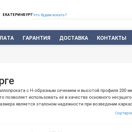
ЕКАТЕРИНБУРГ
ЛАТА
ГАРАНТИЯ
ДОСТАВКА
КОНТАКТЫ
ТРУБА СТАЛЬНАЯ БЕСШОВНАЯ
ТРУБА БЕСШОВНАЯ ХОЛОДНОКАТАНАЯ
ТРУБА БЕСШОВНАЯ 12Х18Н10Т
ТРУБА СТАЛЬНАЯ ОЦИНКОВАННАЯ
рге
ТРУБА ТОЛСТОСТЕННАЯ
ллопроката с Н-образным сечением и высотой профиля 200 мм.
ТРУБА ЭЛЕКТРОСВАРНАЯ СТАЛЬНАЯ
 позволяет использовать её в качестве основного несущего 
ТРУБА ВОДОГАЗОПРОВОДНАЯ ВГП
азмера является эталоном надежности при возведении каркас
ТРУБА ПРОФИЛЬНАЯ
Сортиро
ТРУБА ЛЕГИРОВАННАЯ
ТРУБЫ ИЗ УГЛЕРОДИСТОЙ СТАЛИ
ТРУБА ГАЗЛИФТНАЯ