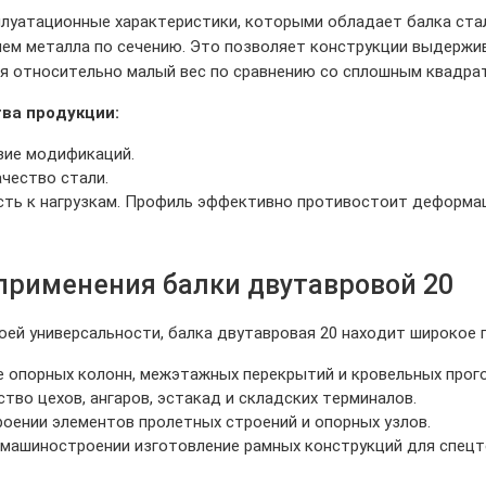
луатационные характеристики, которыми обладает балка ста
ем металла по сечению. Это позволяет конструкции выдержива
я относительно малый вес по сравнению со сплошным квадра
ва продукции:
зие модификаций.
чество стали.
сть к нагрузкам. Профиль эффективно противостоит деформа
применения балки двутавровой 20
оей универсальности, балка двутавровая 20 находит широкое
 опорных колонн, межэтажных перекрытий и кровельных прого
тво цехов, ангаров, эстакад и складских терминалов.
оении элементов пролетных строений и опорных узлов.
машиностроении изготовление рамных конструкций для спецте