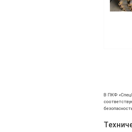
В ПКФ «СпецП
соответствую
безопасность
Техниче