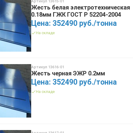
Артикул 13615-01
ТРУБА БУРИЛЬНАЯ СБТМ, ТБСУ
Жесть белая электротехническая
ТРУБА КОТЕЛЬНАЯ
0.18мм ГЖК ГОСТ Р 52204-2004
ТРУБА КРЕКИНГОВАЯ
Цена: 352490 руб./тонна
ТРУБА МАГИСТРАЛЬНАЯ
На складе
ТРУБА НАСОСНО-КОМПРЕССОРНАЯ (НКТ)
ТРУБА НЕФТЕПРОВОДНАЯ
ТРУБА ОБСАДНАЯ
ТРУБА СПИРАЛЕШОВНАЯ
ТРУБЫ СТАЛЬНЫЕ ЛЕЖАЛЫЕ Б/У
Артикул 13616-01
Жесть черная ЭЖР 0.2мм
ТРУБА ВОССТАНОВЛЕННАЯ
Цена: 352490 руб./тонна
ТРУБЫ В ВУС ИЗОЛЯЦИИ
На складе
Артикул 13617-01