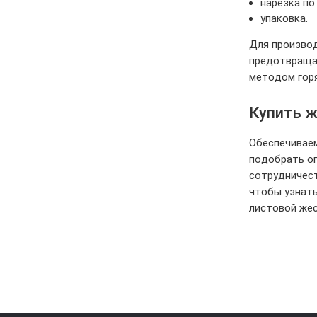
нарезка по
упаковка.
Для производ
предотвращаю
методом горя
Купить ж
Обеспечиваем
подобрать оп
сотрудничест
чтобы узнать
листовой жес