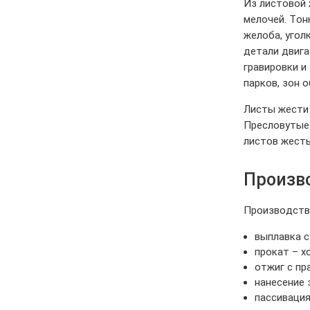
Из листовой 
мелочей. Тон
желоба, угол
детали двига
гравировки и
парков, зон 
Листы жести 
Пресловутые 
листов жесть
Произв
Производств
выплавка с
прокат – х
отжиг с пр
нанесение 
пассивация