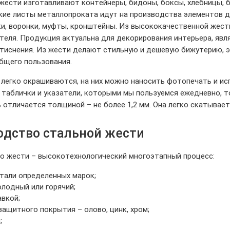
жести изготавливают контейнеры, бидоны, боксы, хлебницы, ба
кие листы металлопроката идут на производства элементов д
ки, воронки, муфты, кронштейны. Из высококачественной жест
теля. Продукция актуальна для декорирования интерьера, явл
 тиснения. Из жести делают стильную и дешевую бижутерию, 
общего пользования.
легко окрашиваются, на них можно наносить фотопечать и ис
таблички и указатели, которыми мы пользуемся ежедневно, т
 отличается толщиной – не более 1,2 мм. Она легко скатывает
одство стальной жести
о жести – высокотехнологический многоэтапный процесс:
тали определенных марок;
олодный или горячий;
авкой;
защитного покрытия – олово, цинк, хром;
;