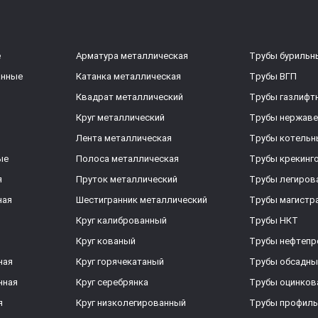
е
Арматура металлическая
Трубы бурильн
анные
Катанка металлическая
Трубы ВГП
Квадрат металлический
Трубы газлифт
Круг металлический
Трубы нержав
Лента металлическая
Трубы котельн
ые
Полоса металлическая
Трубы крекинг
я
Пруток металлический
Трубы легиров
ная
Шестигранник металлический
Трубы магистр
Круг калиброванный
Трубы НКТ
Круг кованый
Трубы нефтеп
ная
Круг горячекатаный
Трубы обсадны
нная
Круг серебрянка
Трубы оцинков
я
Круг низколегированный
Трубы профил