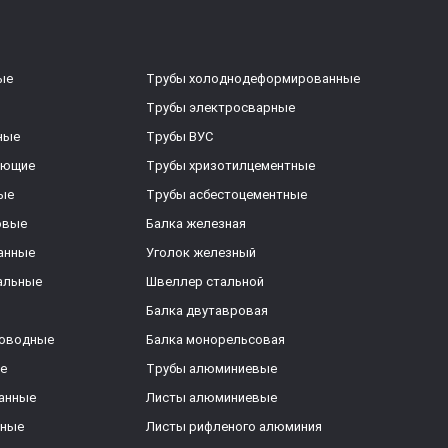
ые
Трубы холоднодеформированные
Трубы электросварные
ные
Трубы ВУС
еющие
Трубы хризотилцементные
ые
Трубы асбестоцементные
овые
Балка железная
анные
Уголок железный
альные
Швеллер стальной
Балка двутавровая
роводные
Балка монорельсовая
е
Трубы алюминиевые
анные
Листы алюминиевые
ьные
Листы рифленого алюминия