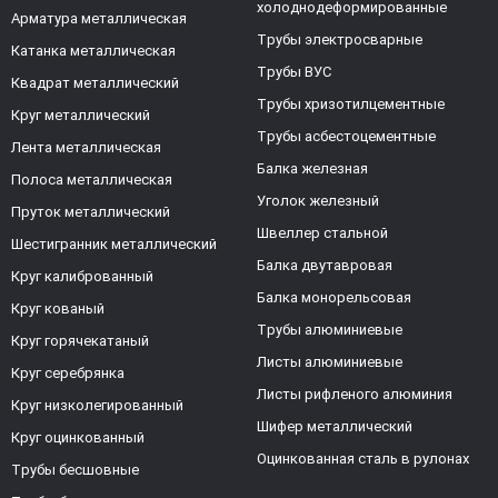
холоднодеформированные
Арматура металлическая
Трубы электросварные
Катанка металлическая
Трубы ВУС
Квадрат металлический
Трубы хризотилцементные
Круг металлический
Трубы асбестоцементные
Лента металлическая
Балка железная
Полоса металлическая
Уголок железный
Пруток металлический
Швеллер стальной
Шестигранник металлический
Балка двутавровая
Круг калиброванный
Балка монорельсовая
Круг кованый
Трубы алюминиевые
Круг горячекатаный
Листы алюминиевые
Круг серебрянка
Листы рифленого алюминия
Круг низколегированный
Шифер металлический
Круг оцинкованный
Оцинкованная сталь в рулонах
Трубы бесшовные