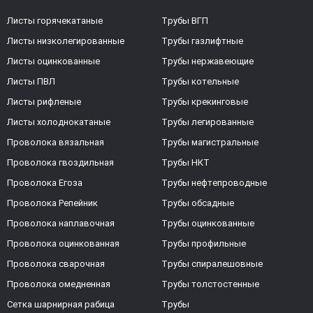
Листы горячекатаные
Трубы ВГП
Листы низколегированные
Трубы газлифтные
Листы оцинкованные
Трубы нержавеющие
Листы ПВЛ
Трубы котельные
Листы рифленые
Трубы крекинговые
Листы холоднокатаные
Трубы легированные
Проволока вязальная
Трубы магистральные
Проволока гвоздильная
Трубы НКТ
Проволока Егоза
Трубы нефтепроводные
Проволока Репейник
Трубы обсадные
Проволока наплавочная
Трубы оцинкованные
Проволока оцинкованная
Трубы профильные
Проволока сварочная
Трубы спиралешовные
Проволока омедненная
Трубы толстостенные
Сетка шарнирная рабица
Трубы