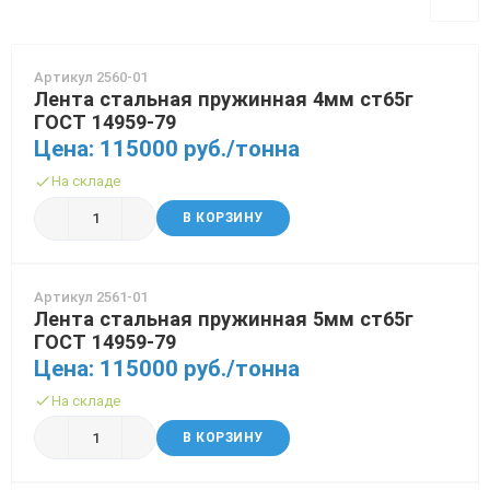
70x70 мм
Труба газлифтная
3 мм
Рулон стальной оцинкованный
12 мм
30 мм
Балка 30
Полоса Алюминиевая
Проволока колючая Егоза
Порошки и полимеры
80x80 мм
Труба бурильная СБТМ, ТБСУ
14 мм
50 мм
Труба профильная
Проволока колючая Репейник
Артикул 2560-01
Лента стальная пружинная 4мм ст65г
100x100 мм
Труба котельная
16 мм
Проволока наплавочная
ГОСТ 14959-79
Цена: 115000 руб./тонна
Труба крекинговая
18 мм
Проволока оцинкованная
На складе
Труба магистральная
20 мм
Проволока полиграфическая
В КОРЗИНУ
Труба насосно-компрессорная (НКТ)
25 мм
Проволока с полимерным покрытием
Труба нефтепроводная
40 мм
Проволока телеграфная
Артикул 2561-01
Лента стальная пружинная 5мм ст65г
ГОСТ 14959-79
Труба обсадная
Проволока гвоздильная
Цена: 115000 руб./тонна
Труба спиралешовная
На складе
Трубы стальные лежалые Б/У
В КОРЗИНУ
Труба восстановленная