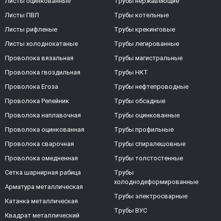
Листы оцинкованные
Трубы нержавеющие
Листы ПВЛ
Трубы котельные
Листы рифленые
Трубы крекинговые
Листы холоднокатаные
Трубы легированные
Проволока вязальная
Трубы магистральные
Проволока гвоздильная
Трубы НКТ
Проволока Егоза
Трубы нефтепроводные
Проволока Репейник
Трубы обсадные
Проволока наплавочная
Трубы оцинкованные
Проволока оцинкованная
Трубы профильные
Проволока сварочная
Трубы спиралешовные
Проволока омедненная
Трубы толстостенные
Сетка шарнирная рабица
Трубы
холоднодеформированные
Арматура металлическая
Трубы электросварные
Катанка металлическая
Трубы ВУС
Квадрат металлический