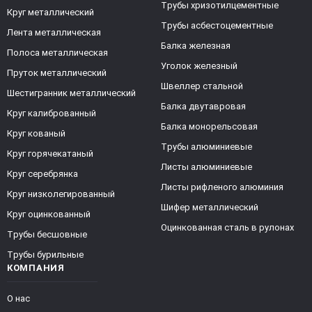
Трубы хризотилцементные
Круг металлический
Трубы асбестоцементные
Лента металлическая
Балка железная
Полоса металлическая
Уголок железный
Пруток металлический
Швеллер стальной
Шестигранник металлический
Балка двутавровая
Круг калиброванный
Балка монорельсовая
Круг кованый
Трубы алюминиевые
Круг горячекатаный
Листы алюминиевые
Круг серебрянка
Листы рифленого алюминия
Круг низколегированный
Шифер металлический
Круг оцинкованный
Оцинкованная сталь в рулонах
Трубы бесшовные
Трубы бурильные
КОМПАНИЯ
О нас