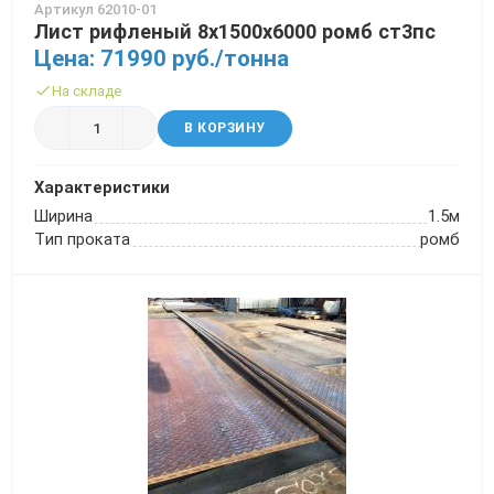
Артикул 62010-01
Лист рифленый 8х1500х6000 ромб ст3пс
Трубы в ВУС изоляции
Цена: 71990 руб./тонна
На складе
В КОРЗИНУ
Характеристики
Ширина
1.5м
Тип проката
ромб