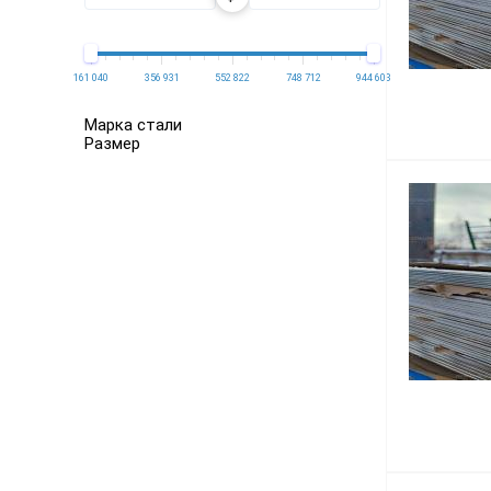
161 040
356 931
552 822
748 712
944 603
Марка стали
Размер