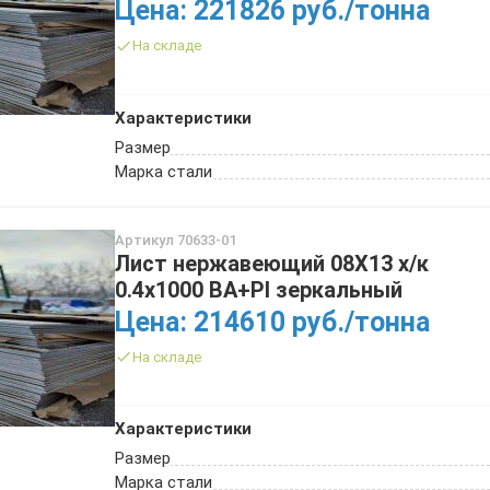
Цена: 221826 руб./тонна
ТРУБА БУРИЛЬНАЯ СБТМ, ТБСУ
ТРУБА КОТЕЛЬНАЯ
На складе
ТРУБА КРЕКИНГОВАЯ
ТРУБА МАГИСТРАЛЬНАЯ
Характеристики
ТРУБА НАСОСНО-КОМПРЕССОРНАЯ (НКТ)
Размер
ТРУБА НЕФТЕПРОВОДНАЯ
Марка стали
ТРУБА ОБСАДНАЯ
ТРУБА СПИРАЛЕШОВНАЯ
Артикул 70633-01
ТРУБЫ СТАЛЬНЫЕ ЛЕЖАЛЫЕ Б/У
Лист нержавеющий 08Х13 х/к
ТРУБА ВОССТАНОВЛЕННАЯ
0.4х1000 BA+PI зеркальный
ТРУБЫ В ВУС ИЗОЛЯЦИИ
Цена: 214610 руб./тонна
На складе
Характеристики
Размер
Марка стали