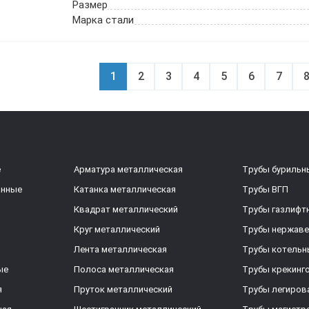
Размер
Марка стали
1
2
3
4
5
6
7
е
Арматура металлическая
Трубы бурильн
анные
Катанка металлическая
Трубы ВГП
Квадрат металлический
Трубы газлифт
Круг металлический
Трубы нержав
Лента металлическая
Трубы котельн
ые
Полоса металлическая
Трубы крекинг
я
Пруток металлический
Трубы легиров