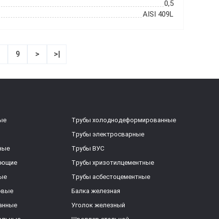
0,5
AISI 409L
8
9
>
>|
ые
Трубы холоднодеформированные
Трубы электросварные
ные
Трубы ВУС
еющие
Трубы хризотилцементные
ые
Трубы асбестоцементные
овые
Балка железная
анные
Уголок железный