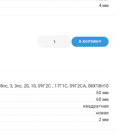
4 мм
В КОРЗИНУ
8пс, 3, 3пс, 20, 10, 09Г2С , 17Г1С, 09Г2СА, 08Х18Н10
60 мм
60 мм
квадратная
новая
2 мм