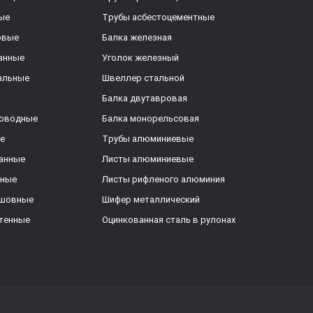
ые
Трубы асбестоцементные
овые
Балка железная
анные
Уголок железный
альные
Швеллер стальной
Балка двутавровая
роводные
Балка монорельсовая
е
Трубы алюминиевые
анные
Листы алюминиевые
ьные
Листы рифленого алюминия
ешовные
Шифер металлический
тенные
Оцинкованная сталь в рулонах