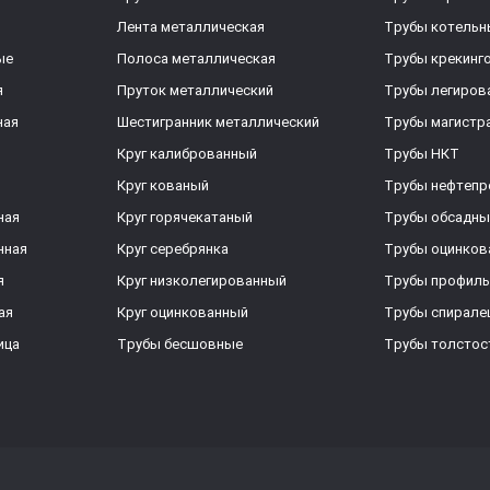
Лента металлическая
Трубы котельн
ые
Полоса металлическая
Трубы крекинг
я
Пруток металлический
Трубы легиров
ная
Шестигранник металлический
Трубы магистр
Круг калиброванный
Трубы НКТ
Круг кованый
Трубы нефтеп
ная
Круг горячекатаный
Трубы обсадны
нная
Круг серебрянка
Трубы оцинков
я
Круг низколегированный
Трубы профил
ая
Круг оцинкованный
Трубы спирал
ица
Трубы бесшовные
Трубы толстос