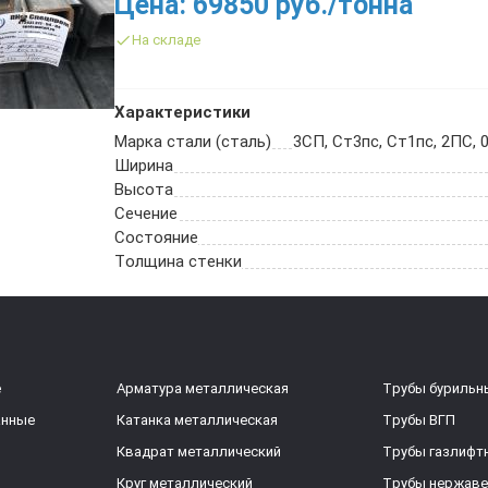
Цена: 69850 руб./тонна
На складе
Характеристики
Марка стали (сталь)
3СП, Ст3пс, Ст1пс, 2ПС, 0
Ширина
Высота
Сечение
Состояние
Толщина стенки
е
Арматура металлическая
Трубы бурильн
анные
Катанка металлическая
Трубы ВГП
Квадрат металлический
Трубы газлифт
Круг металлический
Трубы нержав