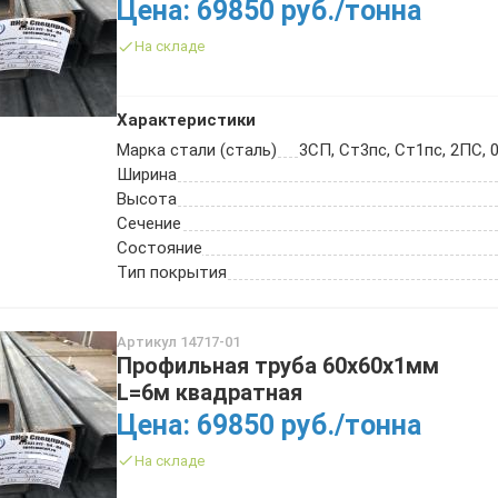
Цена: 69850 руб./тонна
ТРУБА БУРИЛЬНАЯ СБТМ, ТБСУ
ТРУБА КОТЕЛЬНАЯ
На складе
ТРУБА КРЕКИНГОВАЯ
ТРУБА МАГИСТРАЛЬНАЯ
Характеристики
ТРУБА НАСОСНО-КОМПРЕССОРНАЯ (НКТ)
Марка стали (сталь)
3СП, Ст3пс, Ст1пс, 2ПС, 0
ТРУБА НЕФТЕПРОВОДНАЯ
Ширина
ТРУБА ОБСАДНАЯ
Высота
ТРУБА СПИРАЛЕШОВНАЯ
Сечение
Состояние
ТРУБЫ СТАЛЬНЫЕ ЛЕЖАЛЫЕ Б/У
Тип покрытия
ТРУБА ВОССТАНОВЛЕННАЯ
ТРУБЫ В ВУС ИЗОЛЯЦИИ
Артикул 14717-01
Профильная труба 60х60х1мм
L=6м квадратная
Цена: 69850 руб./тонна
На складе