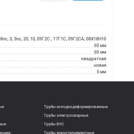
8пс, 3, 3пс, 20, 10, 09Г2С , 17Г1С, 09Г2СА, 08Х18Н10
60 мм
60 мм
квадратная
новая
5 мм
ые
Трубы холоднодеформированные
Трубы электросварные
ные
Трубы ВУС
еющие
Трубы хризотилцементные