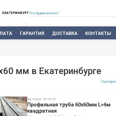
ЕКАТЕРИНБУРГ
ЛАТА
ГАРАНТИЯ
ДОСТАВКА
КОНТАКТЫ
ТРУБА СТАЛЬНАЯ БЕСШОВНАЯ
ТРУБА БЕСШОВНАЯ ХОЛОДНОКАТАНАЯ
ТРУБА БЕСШОВНАЯ 12Х18Н10Т
ТРУБА СТАЛЬНАЯ ОЦИНКОВАННАЯ
60 мм в Екатеринбурге
ТРУБА ТОЛСТОСТЕННАЯ
ТРУБА ЭЛЕКТРОСВАРНАЯ СТАЛЬНАЯ
Сортиро
ТРУБА ВОДОГАЗОПРОВОДНАЯ ВГП
ТРУБА ПРОФИЛЬНАЯ
Артикул 14716-01
ТРУБА ЛЕГИРОВАННАЯ
Профильная труба 60х60мм L=6м
ТРУБЫ ИЗ УГЛЕРОДИСТОЙ СТАЛИ
квадратная
ТРУБА ГАЗЛИФТНАЯ