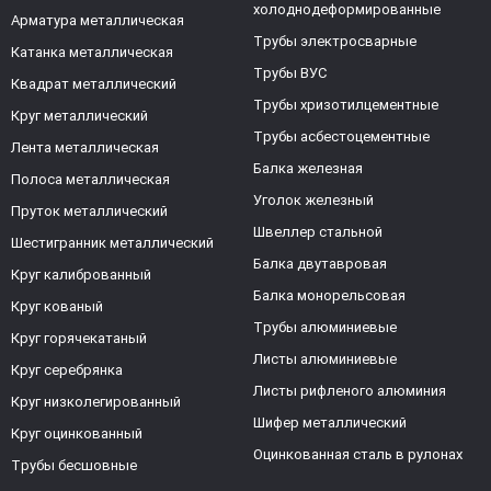
холоднодеформированные
Арматура металлическая
Трубы электросварные
Катанка металлическая
Трубы ВУС
Квадрат металлический
Трубы хризотилцементные
Круг металлический
Трубы асбестоцементные
Лента металлическая
Балка железная
Полоса металлическая
Уголок железный
Пруток металлический
Швеллер стальной
Шестигранник металлический
Балка двутавровая
Круг калиброванный
Балка монорельсовая
Круг кованый
Трубы алюминиевые
Круг горячекатаный
Листы алюминиевые
Круг серебрянка
Листы рифленого алюминия
Круг низколегированный
Шифер металлический
Круг оцинкованный
Оцинкованная сталь в рулонах
Трубы бесшовные