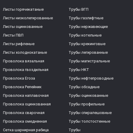
Листы горячекатаные
Трубы ВГП
Листы низколегированные
Трубы газлифтные
Листы оцинкованные
Трубы нержавеющие
Листы ПВЛ
Трубы котельные
Листы рифленые
Трубы крекинговые
Листы холоднокатаные
Трубы легированные
Проволока вязальная
Трубы магистральные
Проволока гвоздильная
Трубы НКТ
Проволока Егоза
Трубы нефтепроводные
Проволока Репейник
Трубы обсадные
Проволока наплавочная
Трубы оцинкованные
Проволока оцинкованная
Трубы профильные
Проволока сварочная
Трубы спиралешовные
Проволока омедненная
Трубы толстостенные
Сетка шарнирная рабица
Трубы