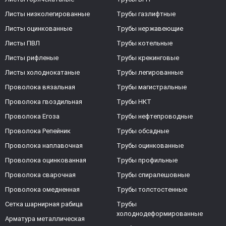
Листы низколегированные
Трубы газлифтные
Листы оцинкованные
Трубы нержавеющие
Листы ПВЛ
Трубы котельные
Листы рифленые
Трубы крекинговые
Листы холоднокатаные
Трубы легированные
Проволока вязальная
Трубы магистральные
Проволока гвоздильная
Трубы НКТ
Проволока Егоза
Трубы нефтепроводные
Проволока Репейник
Трубы обсадные
Проволока наплавочная
Трубы оцинкованные
Проволока оцинкованная
Трубы профильные
Проволока сварочная
Трубы спиралешовные
Проволока омедненная
Трубы толстостенные
Сетка шарнирная рабица
Трубы
холоднодеформированные
Арматура металлическая