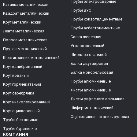
Трубы электросварные
Катанка металлическая
Трубы ВУС
Квадрат металлический
Трубы хризотилцементные
Круг металлический
Трубы асбестоцементные
Лента металлическая
Балка железная
Полоса металлическая
Уголок железный
Пруток металлический
Швеллер стальной
Шестигранник металлический
Балка двутавровая
Круг калиброванный
Балка монорельсовая
Круг кованый
Трубы алюминиевые
Круг горячекатаный
Листы алюминиевые
Круг серебрянка
Листы рифленого алюминия
Круг низколегированный
Шифер металлический
Круг оцинкованный
Оцинкованная сталь в рулонах
Трубы бесшовные
Трубы бурильные
КОМПАНИЯ