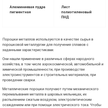
70x70 мм
Труба газлифтная
3 мм
Рулон стальной оцинкованный
12 мм
30 мм
Балка 30
Полоса Алюминиевая
Проволока колючая Егоза
Порошки и полимеры
Алюминиевая пудра
Лист
пигментная
полиэтиленовый
80x80 мм
Труба бурильная СБТМ, ТБСУ
14 мм
50 мм
Труба профильная
Проволока колючая Репейник
ПНД
100x100 мм
Труба котельная
16 мм
Проволока наплавочная
Труба крекинговая
18 мм
Проволока оцинкованная
Порошки металлов используются в качестве сырья в
порошковой металлургии для получения сплавов с
Труба магистральная
20 мм
Проволока полиграфическая
заданными характеристиками.
Труба насосно-компрессорная (НКТ)
25 мм
Проволока с полимерным покрытием
Они нашли применение в различных сферах народного
хозяйства, в том числе аэрокосмической, автомобильной и
Труба нефтепроводная
40 мм
Проволока телеграфная
химической промышленности, при производстве
электроинструментов и строительных материалов, при
Труба обсадная
Проволока гвоздильная
проведении сварки.
Труба спиралешовная
Металлические порошки получают путем механического
перемалывания металла в шаровых мельницах, их
Трубы стальные лежалые Б/У
распылением сжатым воздухом, электролитическим
Труба восстановленная
осаждением или при помощи электрического тока. Чтобы