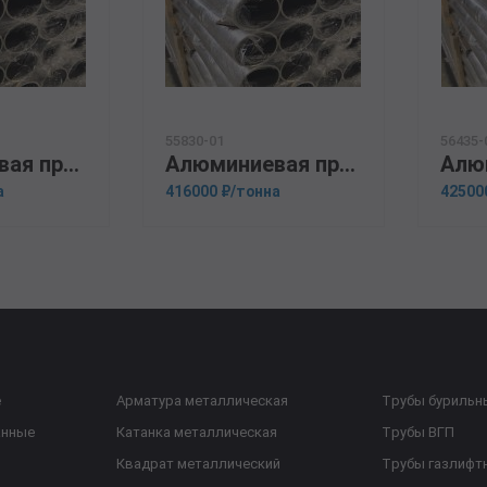
55830-01
56435-
Алюминиевая прессованная труба 159х8 ОСТ 1.92048-90 АД31
Алюминиевая прессованная труба 160х28 ОСТ 1.92048-90 В95
а
416000 ₽/тонна
42500
е
Арматура металлическая
Трубы бурильн
анные
Катанка металлическая
Трубы ВГП
Квадрат металлический
Трубы газлифт