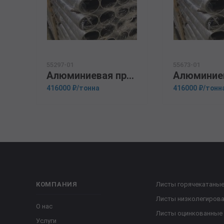
55297-01
55673-01
Алюминиевая прессованная труба 140х8 ГОСТ 18482-79 Д16Т
416000 ₽/тонна
416000 ₽/тонн
КОМПАНИЯ
Листы горячекатаны
Листы низколегиров
О нас
Листы оцинкованные
Услуги