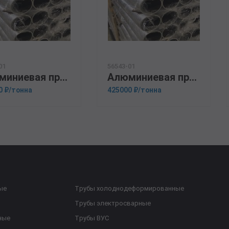
01
56543-01
Алюминиевая прессованная труба 200х48 ОСТ 1.92048-90 АМг6
Алюминиевая прессованная труба 20х3 ОСТ 1.92048-90 Д16
0 ₽/тонна
425000 ₽/тонна
ые
Трубы холоднодеформированные
Трубы электросварные
ные
Трубы ВУС