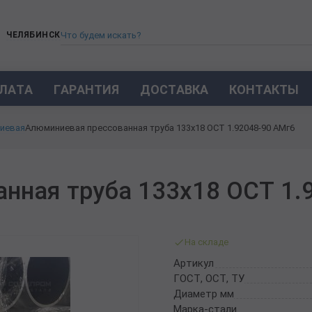
ЧЕЛЯБИНСК
ЛАТА
ГАРАНТИЯ
ДОСТАВКА
КОНТАКТЫ
ТРУБА СТАЛЬНАЯ БЕСШОВНАЯ
иевая
Алюминиевая прессованная труба 133х18 ОСТ 1.92048-90 АМг6
ТРУБА БЕСШОВНАЯ ХОЛОДНОКАТАНАЯ
ТРУБА БЕСШОВНАЯ 12Х18Н10Т
ТРУБА СТАЛЬНАЯ ОЦИНКОВАННАЯ
нная труба 133х18 ОСТ 1.
ТРУБА ТОЛСТОСТЕННАЯ
ТРУБА ЭЛЕКТРОСВАРНАЯ СТАЛЬНАЯ
ТРУБА ВОДОГАЗОПРОВОДНАЯ ВГП
На складе
ТРУБА ПРОФИЛЬНАЯ
Артикул
ТРУБА ЛЕГИРОВАННАЯ
ГОСТ, ОСТ, ТУ
ТРУБЫ ИЗ УГЛЕРОДИСТОЙ СТАЛИ
Диаметр мм
ТРУБА ГАЗЛИФТНАЯ
Марка-стали