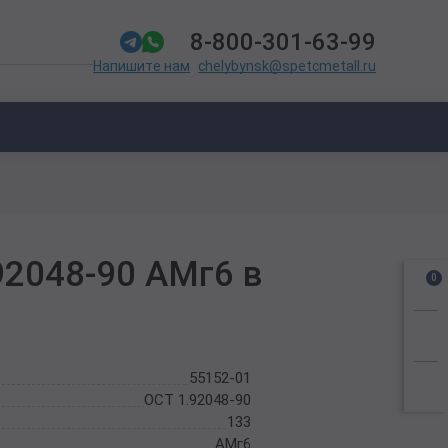
8-800-301-63-99
chelybynsk@spetcmetall.ru
Напишите нам
92048-90 АМг6 в
0
55152-01
ОСТ 1.92048-90
133
АМг6