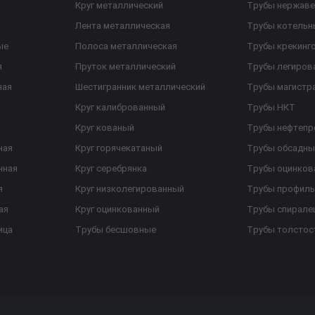
Круг металлический
Трубы нержав
Лента металлическая
Трубы котельн
ые
Полоса металлическая
Трубы крекинг
я
Пруток металлический
Трубы легиров
ная
Шестигранник металлический
Трубы магистр
Круг калиброванный
Трубы НКТ
Круг кованый
Трубы нефтеп
ная
Круг горячекатаный
Трубы обсадны
нная
Круг серебрянка
Трубы оцинков
я
Круг низколегированный
Трубы профил
ая
Круг оцинкованный
Трубы спирал
ица
Трубы бесшовные
Трубы толстос