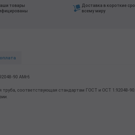
наши товары
Доставка в короткие сро
ифицированы
всему миру
 оплата
92048-90 АМг6
 труба, соответствующая стандартам ГОСТ и ОСТ 1.92048-90.
зии.