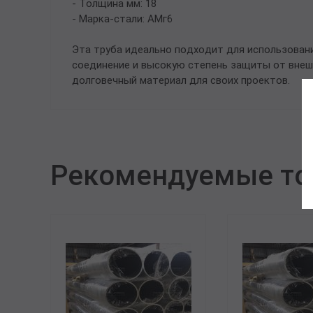
- Толщина мм: 18
- Марка-стали: АМг6
Эта труба идеально подходит для использован
соединение и высокую степень защиты от внешн
долговечный материал для своих проектов.
Рекомендуемые т