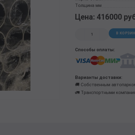
ТРУБА БУРИЛЬНАЯ СБТМ, ТБСУ
Толщина мм
ТРУБА КОТЕЛЬНАЯ
Цена: 416000 ру
ТРУБА КРЕКИНГОВАЯ
ТРУБА МАГИСТРАЛЬНАЯ
В КОРЗИ
ТРУБА НАСОСНО-КОМПРЕССОРНАЯ (НКТ)
ТРУБА НЕФТЕПРОВОДНАЯ
Способы оплаты:
ТРУБА ОБСАДНАЯ
ТРУБА СПИРАЛЕШОВНАЯ
ТРУБЫ СТАЛЬНЫЕ ЛЕЖАЛЫЕ Б/У
ТРУБА ВОССТАНОВЛЕННАЯ
Варианты доставки:
ТРУБЫ В ВУС ИЗОЛЯЦИИ
🚚 Собственным автопарко
🚛 Транспортными компани