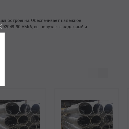
ашиностроении. Обеспечивает надежное
.92048-90 АМг6, вы получаете надежный и