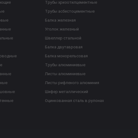
еющие
Трубы хризотилцементные
ые
Трубы асбестоцементные
овые
Балка железная
анные
Уголок железный
альные
Швеллер стальной
Балка двутавровая
роводные
Балка монорельсовая
е
Трубы алюминиевые
анные
Листы алюминиевые
ьные
Листы рифленого алюминия
ешовные
Шифер металлический
тенные
Оцинкованная сталь в рулонах