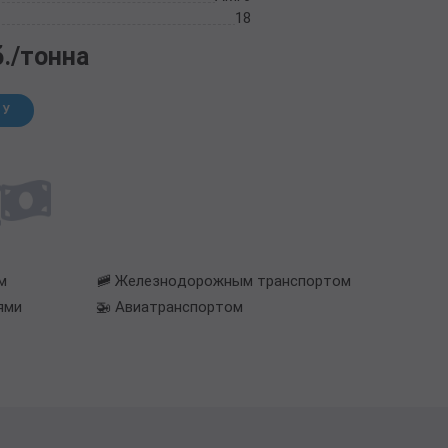
18
б./тонна
НУ
м
🚞 Железнодорожным транспортом
ями
🚁 Авиатранспортом