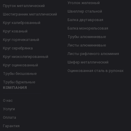
Уголок железный
Пруток металлический
Швеллер стальной
Шестигранник металлический
Балка двутавровая
Круг калиброванный
Балка монорельсовая
Круг кованый
Трубы алюминиевые
Круг горячекатаный
Листы алюминиевые
Круг серебрянка
Листы рифленого алюминия
Круг низколегированный
Шифер металлический
Круг оцинкованный
Оцинкованная сталь в рулонах
Трубы бесшовные
Трубы бурильные
КОМПАНИЯ
О нас
Услуги
Оплата
Гарантия