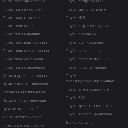
Листы холоднокатаные
Трубы легированные
Проволока вязальная
Трубы магистральные
Проволока гвоздильная
Трубы НКТ
Проволока Егоза
Трубы нефтепроводные
Проволока Репейник
Трубы обсадные
Проволока наплавочная
Трубы оцинкованные
Проволока оцинкованная
Трубы профильные
Проволока сварочная
Трубы спиралешовные
Проволока омедненная
Трубы толстостенные
Сетка шарнирная рабица
Трубы
холоднодеформированные
Арматура металлическая
Трубы электросварные
Катанка металлическая
Трубы ВУС
Квадрат металлический
Трубы хризотилцементные
Круг металлический
Трубы асбестоцементные
Лента металлическая
Балка железная
Полоса металлическая