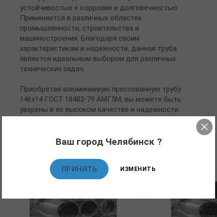
устойчивостью к коррозии и долговечностью.
Применяется в различных областях
промышленности, строительства и
машиностроения. Благодаря своим
характеристикам и надежности, данная труба
является идеальным выбором для различных
технических задач.
Приобретая алюминиевую прессованную трубу
146х14 ГОСТ 18482-79 АМГ5М, вы можете быть
уверены в ее высоком качестве и надежности.
Ваш город Челябинск ?
Рекомендуемые товары
ПРИНЯТЬ
ИЗМЕНИТЬ