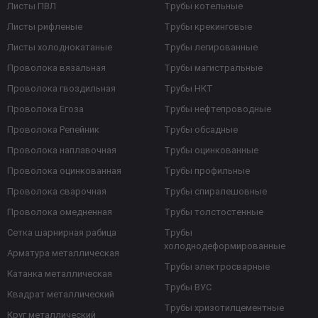
Листы ПВЛ
Трубы котельные
Листы рифленые
Трубы крекинговые
Листы холоднокатаные
Трубы легированные
Проволока вязальная
Трубы магистральные
Проволока гвоздильная
Трубы НКТ
Проволока Егоза
Трубы нефтепроводные
Проволока Репейник
Трубы обсадные
Проволока наплавочная
Трубы оцинкованные
Проволока оцинкованная
Трубы профильные
Проволока сварочная
Трубы спиралешовные
Проволока омедненная
Трубы толстостенные
Сетка шарнирная рабица
Трубы
холоднодеформированные
Арматура металлическая
Трубы электросварные
Катанка металлическая
Трубы ВУС
Квадрат металлический
Трубы хризотилцементные
Круг металлический