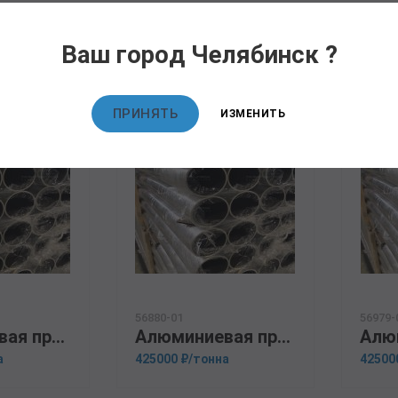
овары
Ваш город Челябинск ?
ПРИНЯТЬ
ИЗМЕНИТЬ
56880-01
56979-
Алюминиевая прессованная труба 133х20 ОСТ 1.92048-90 АМГ5М
Алюминиевая прессованная труба 24х2 ОСТ 1.92048-90 Д16
а
425000 ₽/тонна
42500