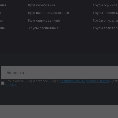
нная
Круг серебрянка
Трубы оцинков
я
Круг низколегированный
Трубы профил
ая
Круг оцинкованный
Трубы спирал
ица
Трубы бесшовные
Трубы толстос
Я ознакомлен(-на) и согласен(-на) с
политикой конфиденциальности
и даю
данных.