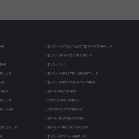
ые
Трубы холоднодеформированные
Трубы электросварные
ные
Трубы ВУС
еющие
Трубы хризотилцементные
ые
Трубы асбестоцементные
овые
Балка железная
анные
Уголок железный
альные
Швеллер стальной
Балка двутавровая
роводные
Балка монорельсовая
е
Трубы алюминиевые