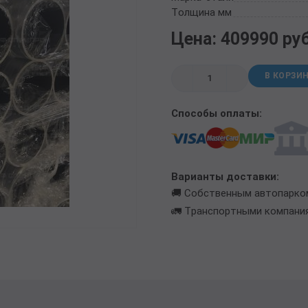
ТРУБА БУРИЛЬНАЯ СБТМ, ТБСУ
Толщина мм
ТРУБА КОТЕЛЬНАЯ
Цена: 409990 ру
ТРУБА КРЕКИНГОВАЯ
ТРУБА МАГИСТРАЛЬНАЯ
В КОРЗИ
ТРУБА НАСОСНО-КОМПРЕССОРНАЯ (НКТ)
ТРУБА НЕФТЕПРОВОДНАЯ
Способы оплаты:
ТРУБА ОБСАДНАЯ
ТРУБА СПИРАЛЕШОВНАЯ
ТРУБЫ СТАЛЬНЫЕ ЛЕЖАЛЫЕ Б/У
ТРУБА ВОССТАНОВЛЕННАЯ
Варианты доставки:
ТРУБЫ В ВУС ИЗОЛЯЦИИ
🚚 Собственным автопарко
🚛 Транспортными компани