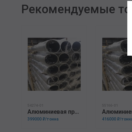
Рекомендуемые т
54274-01
55166-01
Алюминиевая прессованная труба 105х5 ГОСТ 18482-79 Д1Т
399000 ₽/тонна
416000 ₽/тонн