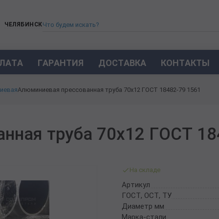
ЧЕЛЯБИНСК
ЛАТА
ГАРАНТИЯ
ДОСТАВКА
КОНТАКТЫ
ТРУБА СТАЛЬНАЯ БЕСШОВНАЯ
иевая
Алюминиевая прессованная труба 70х12 ГОСТ 18482-79 1561
ТРУБА БЕСШОВНАЯ ХОЛОДНОКАТАНАЯ
ТРУБА БЕСШОВНАЯ 12Х18Н10Т
ТРУБА СТАЛЬНАЯ ОЦИНКОВАННАЯ
нная труба 70х12 ГОСТ 18
ТРУБА ТОЛСТОСТЕННАЯ
ТРУБА ЭЛЕКТРОСВАРНАЯ СТАЛЬНАЯ
ТРУБА ВОДОГАЗОПРОВОДНАЯ ВГП
На складе
ТРУБА ПРОФИЛЬНАЯ
Артикул
ТРУБА ЛЕГИРОВАННАЯ
ГОСТ, ОСТ, ТУ
ТРУБЫ ИЗ УГЛЕРОДИСТОЙ СТАЛИ
Диаметр мм
ТРУБА ГАЗЛИФТНАЯ
Марка-стали