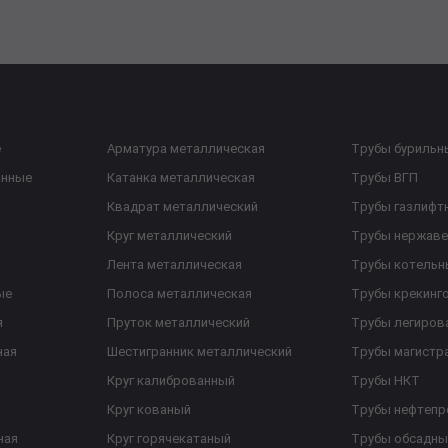
е
Арматура металлическая
Трубы бурильн
анные
Катанка металлическая
Трубы ВГП
Квадрат металлический
Трубы газлифт
Круг металлический
Трубы нержав
Лента металлическая
Трубы котельн
ые
Полоса металлическая
Трубы крекинг
я
Пруток металлический
Трубы легиров
ная
Шестигранник металлический
Трубы магистр
Круг калиброванный
Трубы НКТ
Круг кованый
Трубы нефтеп
ная
Круг горячекатаный
Трубы обсадны