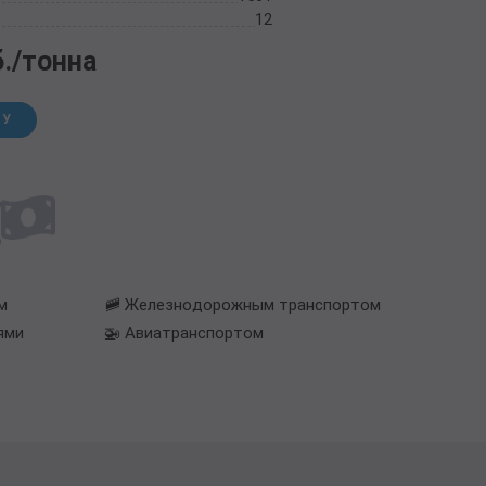
12
б./тонна
НУ
м
🚞 Железнодорожным транспортом
ями
🚁 Авиатранспортом