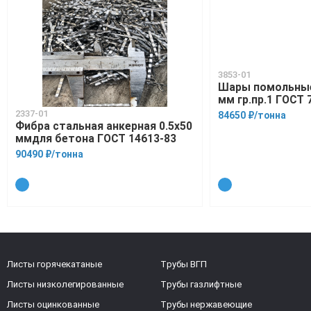
3853-01
Шары помольные
мм гр.пр.1 ГОСТ 
2337-01
84650 ₽/тонна
Фибра стальная анкерная 0.5х50
ммдля бетона ГОСТ 14613-83
90490 ₽/тонна
Листы горячекатаные
Трубы ВГП
Листы низколегированные
Трубы газлифтные
Листы оцинкованные
Трубы нержавеющие