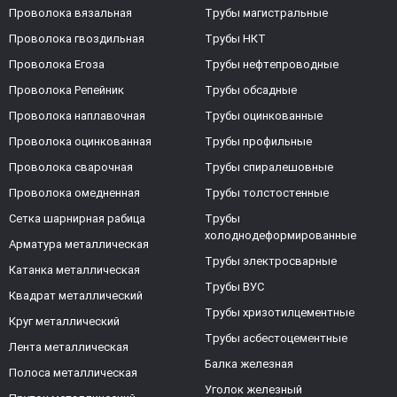
Проволока вязальная
Трубы магистральные
Проволока гвоздильная
Трубы НКТ
Проволока Егоза
Трубы нефтепроводные
Проволока Репейник
Трубы обсадные
Проволока наплавочная
Трубы оцинкованные
Проволока оцинкованная
Трубы профильные
Проволока сварочная
Трубы спиралешовные
Проволока омедненная
Трубы толстостенные
Сетка шарнирная рабица
Трубы
холоднодеформированные
Арматура металлическая
Трубы электросварные
Катанка металлическая
Трубы ВУС
Квадрат металлический
Трубы хризотилцементные
Круг металлический
Трубы асбестоцементные
Лента металлическая
Балка железная
Полоса металлическая
Уголок железный