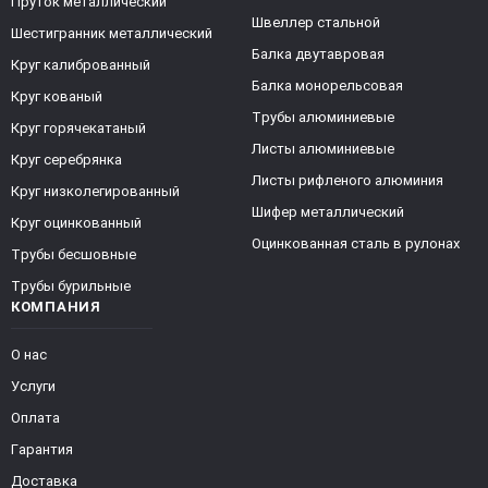
Пруток металлический
Швеллер стальной
Шестигранник металлический
Балка двутавровая
Круг калиброванный
Балка монорельсовая
Круг кованый
Трубы алюминиевые
Круг горячекатаный
Листы алюминиевые
Круг серебрянка
Листы рифленого алюминия
Круг низколегированный
Шифер металлический
Круг оцинкованный
Оцинкованная сталь в рулонах
Трубы бесшовные
Трубы бурильные
КОМПАНИЯ
О нас
Услуги
Оплата
Гарантия
Доставка