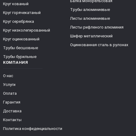
Балка монорельсовая
Круг кованый
Трубы алюминиевые
Круг горячекатаный
Листы алюминиевые
Круг серебрянка
Листы рифленого алюминия
Круг низколегированный
Шифер металлический
Круг оцинкованный
Оцинкованная сталь в рулонах
Трубы бесшовные
Трубы бурильные
КОМПАНИЯ
О нас
Услуги
Оплата
Гарантия
Доставка
Контакты
Политика конфиденциальности