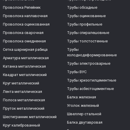
Проволока Репейник
Трубы обсадные
Проволока наплавочная
Трубы оцинкованные
Проволока оцинкованная
Трубы профильные
Проволока сварочная
Трубы спиралешовные
Проволока омедненная
Трубы толстостенные
Сетка шарнирная рабица
Трубы
холоднодеформированные
Арматура металлическая
Трубы электросварные
Катанка металлическая
Трубы ВУС
Квадрат металлический
Трубы хризотилцементные
Круг металлический
Трубы асбестоцементные
Лента металлическая
Балка железная
Полоса металлическая
Уголок железный
Пруток металлический
Швеллер стальной
Шестигранник металлический
Балка двутавровая
Круг калиброванный