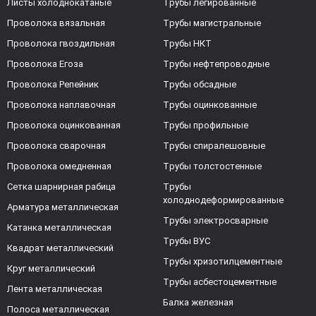
Листы холоднокатаные
Трубы легированные
Проволока вязальная
Трубы магистральные
Проволока гвоздильная
Трубы НКТ
Проволока Егоза
Трубы нефтепроводные
Проволока Репейник
Трубы обсадные
Проволока наплавочная
Трубы оцинкованные
Проволока оцинкованная
Трубы профильные
Проволока сварочная
Трубы спиралешовные
Проволока омедненная
Трубы толстостенные
Сетка шарнирная рабица
Трубы
холоднодеформированные
Арматура металлическая
Трубы электросварные
Катанка металлическая
Трубы ВУС
Квадрат металлический
Трубы хризотилцементные
Круг металлический
Трубы асбестоцементные
Лента металлическая
Балка железная
Полоса металлическая