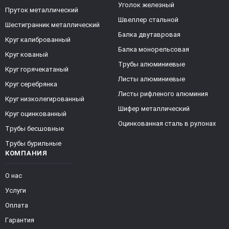
Уголок железный
Пруток металлический
Швеллер стальной
Шестигранник металлический
Балка двутавровая
Круг калиброванный
Балка монорельсовая
Круг кованый
Трубы алюминиевые
Круг горячекатаный
Листы алюминиевые
Круг серебрянка
Листы рифленого алюминия
Круг низколегированный
Шифер металлический
Круг оцинкованный
Оцинкованная сталь в рулонах
Трубы бесшовные
Трубы бурильные
КОМПАНИЯ
О нас
Услуги
Оплата
Гарантия