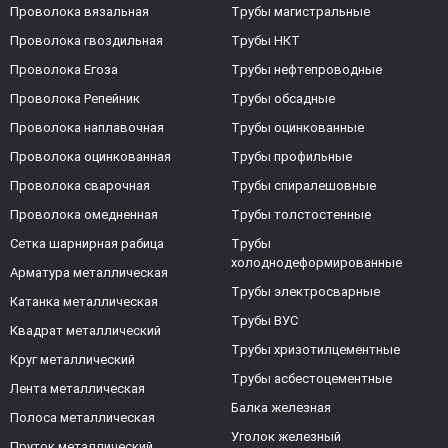
Проволока вязальная
Трубы магистральные
Проволока гвоздильная
Трубы НКТ
Проволока Егоза
Трубы нефтепроводные
Проволока Репейник
Трубы обсадные
Проволока наплавочная
Трубы оцинкованные
Проволока оцинкованная
Трубы профильные
Проволока сварочная
Трубы спиралешовные
Проволока омедненная
Трубы толстостенные
Сетка шарнирная рабица
Трубы
холоднодеформированные
Арматура металлическая
Трубы электросварные
Катанка металлическая
Трубы ВУС
Квадрат металлический
Трубы хризотилцементные
Круг металлический
Трубы асбестоцементные
Лента металлическая
Балка железная
Полоса металлическая
Уголок железный
Пруток металлический