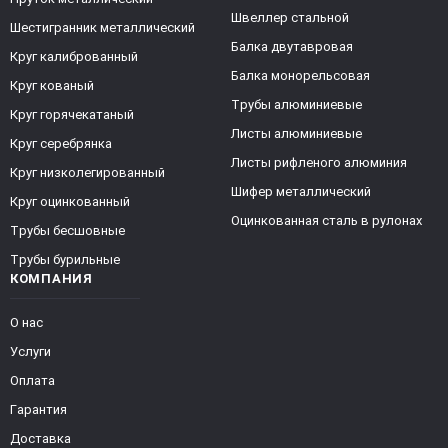
Швеллер стальной
Шестигранник металлический
Балка двутавровая
Круг калиброванный
Балка монорельсовая
Круг кованый
Трубы алюминиевые
Круг горячекатаный
Листы алюминиевые
Круг серебрянка
Листы рифленого алюминия
Круг низколегированный
Шифер металлический
Круг оцинкованный
Оцинкованная сталь в рулонах
Трубы бесшовные
Трубы бурильные
КОМПАНИЯ
О нас
Услуги
Оплата
Гарантия
Доставка