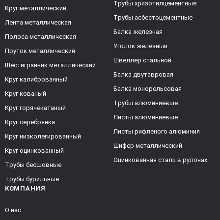
Трубы хризотилцементные
Круг металлический
Трубы асбестоцементные
Лента металлическая
Балка железная
Полоса металлическая
Уголок железный
Пруток металлический
Швеллер стальной
Шестигранник металлический
Балка двутавровая
Круг калиброванный
Балка монорельсовая
Круг кованый
Трубы алюминиевые
Круг горячекатаный
Листы алюминиевые
Круг серебрянка
Листы рифленого алюминия
Круг низколегированный
Шифер металлический
Круг оцинкованный
Оцинкованная сталь в рулонах
Трубы бесшовные
Трубы бурильные
КОМПАНИЯ
О нас