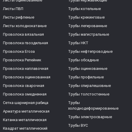
Листы оцинкованные
Трубы нержавеющие
Листы ПВЛ
Трубы котельные
Листы рифленые
Трубы крекинговые
Листы холоднокатаные
Трубы легированные
Проволока вязальная
Трубы магистральные
Проволока гвоздильная
Трубы НКТ
Проволока Егоза
Трубы нефтепроводные
Проволока Репейник
Трубы обсадные
Проволока наплавочная
Трубы оцинкованные
Проволока оцинкованная
Трубы профильные
Проволока сварочная
Трубы спиралешовные
Проволока омедненная
Трубы толстостенные
Сетка шарнирная рабица
Трубы
холоднодеформированные
Арматура металлическая
Трубы электросварные
Катанка металлическая
Трубы ВУС
Квадрат металлический