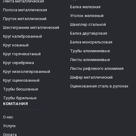
Лента металлическая
Балка железная
Полоса металлическая
Уголок железный
Пруток металлический
Швеллер стальной
Шестигранник металлический
Балка двутавровая
Круг калиброванный
Балка монорельсовая
Круг кованый
Трубы алюминиевые
Круг горячекатаный
Листы алюминиевые
Круг серебрянка
Листы рифленого алюминия
Круг низколегированный
Шифер металлический
Круг оцинкованный
Оцинкованная сталь в рулонах
Трубы бесшовные
Трубы бурильные
КОМПАНИЯ
О нас
Услуги
Оплата