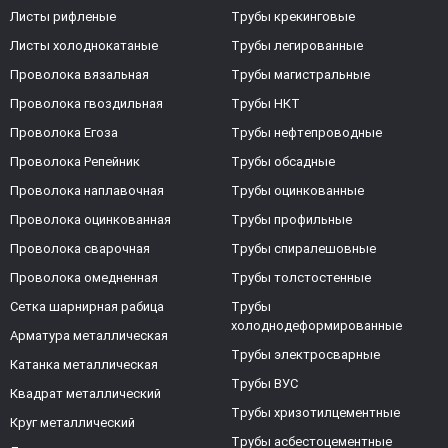
Листы рифленые
Трубы крекинговые
Листы холоднокатаные
Трубы легированные
Проволока вязальная
Трубы магистральные
Проволока гвоздильная
Трубы НКТ
Проволока Егоза
Трубы нефтепроводные
Проволока Репейник
Трубы обсадные
Проволока наплавочная
Трубы оцинкованные
Проволока оцинкованная
Трубы профильные
Проволока сварочная
Трубы спиралешовные
Проволока омедненная
Трубы толстостенные
Сетка шарнирная рабица
Трубы
холоднодеформированные
Арматура металлическая
Трубы электросварные
Катанка металлическая
Трубы ВУС
Квадрат металлический
Трубы хризотилцементные
Круг металлический
Трубы асбестоцементные