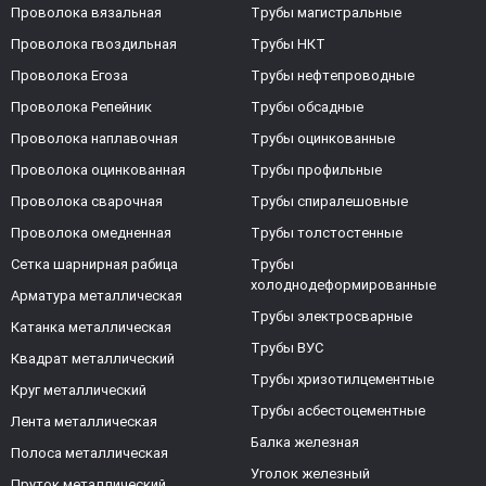
Проволока вязальная
Трубы магистральные
Проволока гвоздильная
Трубы НКТ
Проволока Егоза
Трубы нефтепроводные
Проволока Репейник
Трубы обсадные
Проволока наплавочная
Трубы оцинкованные
Проволока оцинкованная
Трубы профильные
Проволока сварочная
Трубы спиралешовные
Проволока омедненная
Трубы толстостенные
Сетка шарнирная рабица
Трубы
холоднодеформированные
Арматура металлическая
Трубы электросварные
Катанка металлическая
Трубы ВУС
Квадрат металлический
Трубы хризотилцементные
Круг металлический
Трубы асбестоцементные
Лента металлическая
Балка железная
Полоса металлическая
Уголок железный
Пруток металлический