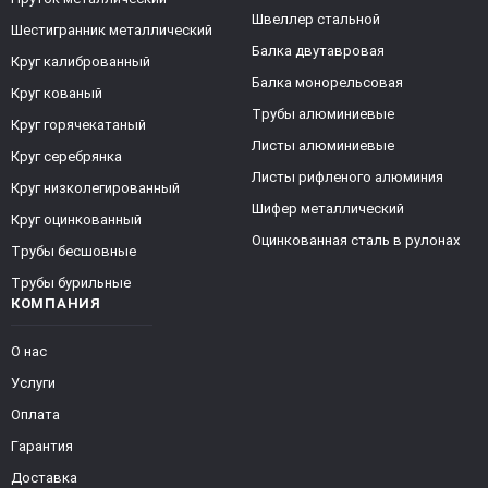
Швеллер стальной
Шестигранник металлический
Балка двутавровая
Круг калиброванный
Балка монорельсовая
Круг кованый
Трубы алюминиевые
Круг горячекатаный
Листы алюминиевые
Круг серебрянка
Листы рифленого алюминия
Круг низколегированный
Шифер металлический
Круг оцинкованный
Оцинкованная сталь в рулонах
Трубы бесшовные
Трубы бурильные
КОМПАНИЯ
О нас
Услуги
Оплата
Гарантия
Доставка