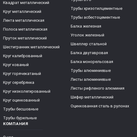
Квадрат металлический
Трубы хризотилцементные
Круг металлический
Трубы асбестоцементные
Лента металлическая
Балка железная
Полоса металлическая
Уголок железный
Пруток металлический
Швеллер стальной
Шестигранник металлический
Балка двутавровая
Круг калиброванный
Балка монорельсовая
Круг кованый
Трубы алюминиевые
Круг горячекатаный
Листы алюминиевые
Круг серебрянка
Листы рифленого алюминия
Круг низколегированный
Шифер металлический
Круг оцинкованный
Оцинкованная сталь в рулонах
Трубы бесшовные
Трубы бурильные
КОМПАНИЯ