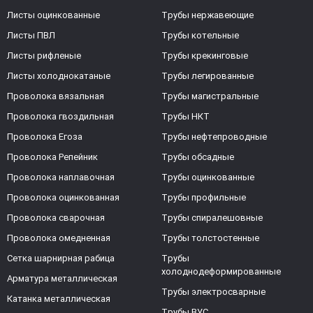
Листы оцинкованные
Трубы нержавеющие
Листы ПВЛ
Трубы котельные
Листы рифленые
Трубы крекинговые
Листы холоднокатаные
Трубы легированные
Проволока вязальная
Трубы магистральные
Проволока гвоздильная
Трубы НКТ
Проволока Егоза
Трубы нефтепроводные
Проволока Репейник
Трубы обсадные
Проволока наплавочная
Трубы оцинкованные
Проволока оцинкованная
Трубы профильные
Проволока сварочная
Трубы спиралешовные
Проволока омедненная
Трубы толстостенные
Сетка шарнирная рабица
Трубы
холоднодеформированные
Арматура металлическая
Трубы электросварные
Катанка металлическая
Трубы ВУС