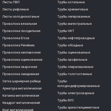
Листы ПВЛ
Трубы котельные
Листы рифленые
Трубы крекинговые
Листы холоднокатаные
Трубы легированные
Проволока вязальная
Трубы магистральные
Проволока гвоздильная
Трубы НКТ
Проволока Егоза
Трубы нефтепроводные
Проволока Репейник
Трубы обсадные
Проволока наплавочная
Трубы оцинкованные
Проволока оцинкованная
Трубы профильные
Проволока сварочная
Трубы спиралешовные
Проволока омедненная
Трубы толстостенные
Сетка шарнирная рабица
Трубы
холоднодеформированные
Арматура металлическая
Трубы электросварные
Катанка металлическая
Трубы ВУС
Квадрат металлический
Трубы хризотилцементные
Круг металлический