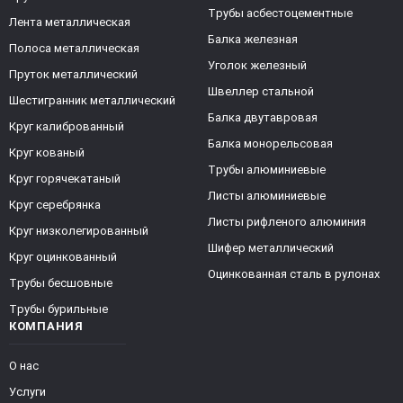
Трубы асбестоцементные
Лента металлическая
Балка железная
Полоса металлическая
Уголок железный
Пруток металлический
Швеллер стальной
Шестигранник металлический
Балка двутавровая
Круг калиброванный
Балка монорельсовая
Круг кованый
Трубы алюминиевые
Круг горячекатаный
Листы алюминиевые
Круг серебрянка
Листы рифленого алюминия
Круг низколегированный
Шифер металлический
Круг оцинкованный
Оцинкованная сталь в рулонах
Трубы бесшовные
Трубы бурильные
КОМПАНИЯ
О нас
Услуги