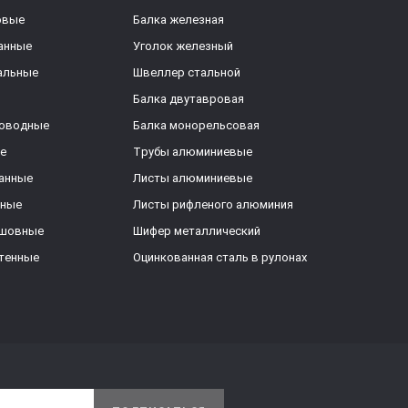
овые
Балка железная
анные
Уголок железный
альные
Швеллер стальной
Балка двутавровая
роводные
Балка монорельсовая
е
Трубы алюминиевые
анные
Листы алюминиевые
ьные
Листы рифленого алюминия
ешовные
Шифер металлический
тенные
Оцинкованная сталь в рулонах