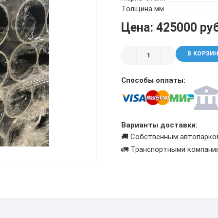
ТРУБА БУРИЛЬНАЯ СБТМ, ТБСУ
Толщина мм
ТРУБА КОТЕЛЬНАЯ
Цена: 425000 ру
ТРУБА КРЕКИНГОВАЯ
ТРУБА МАГИСТРАЛЬНАЯ
В КОРЗИ
ТРУБА НАСОСНО-КОМПРЕССОРНАЯ (НКТ)
ТРУБА НЕФТЕПРОВОДНАЯ
Способы оплаты:
ТРУБА ОБСАДНАЯ
ТРУБА СПИРАЛЕШОВНАЯ
ТРУБЫ СТАЛЬНЫЕ ЛЕЖАЛЫЕ Б/У
ТРУБА ВОССТАНОВЛЕННАЯ
Варианты доставки:
ТРУБЫ В ВУС ИЗОЛЯЦИИ
🚚 Собственным автопарко
🚛 Транспортными компани