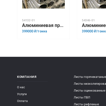
54132-01
54346-01
Алюминиевая прессованная труба 105х12 ГОСТ 18482-79 Д16Т
399000 ₽/тонна
399000 ₽/тонн
КОМПАНИЯ
Листы горячекатаны
Листы низколегиров
О нас
Листы оцинкованные
Услуги
Листы ПВЛ
Оплата
Листы рифленые