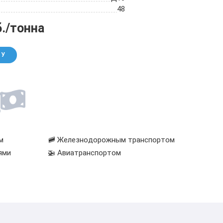
48
б./тонна
НУ
м
🚞 Железнодорожным транспортом
ями
🚁 Авиатранспортом