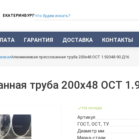
ЕКАТЕРИНБУРГ
ЛАТА
ГАРАНТИЯ
ДОСТАВКА
КОНТАКТЫ
ТРУБА СТАЛЬНАЯ БЕСШОВНАЯ
иевая
Алюминиевая прессованная труба 200х48 ОСТ 1.92048-90 Д16
ТРУБА БЕСШОВНАЯ ХОЛОДНОКАТАНАЯ
ТРУБА БЕСШОВНАЯ 12Х18Н10Т
ТРУБА СТАЛЬНАЯ ОЦИНКОВАННАЯ
нная труба 200х48 ОСТ 1.
ТРУБА ТОЛСТОСТЕННАЯ
ТРУБА ЭЛЕКТРОСВАРНАЯ СТАЛЬНАЯ
ТРУБА ВОДОГАЗОПРОВОДНАЯ ВГП
На складе
ТРУБА ПРОФИЛЬНАЯ
Артикул
ТРУБА ЛЕГИРОВАННАЯ
ГОСТ, ОСТ, ТУ
ТРУБЫ ИЗ УГЛЕРОДИСТОЙ СТАЛИ
Диаметр мм
ТРУБА ГАЗЛИФТНАЯ
Марка-стали