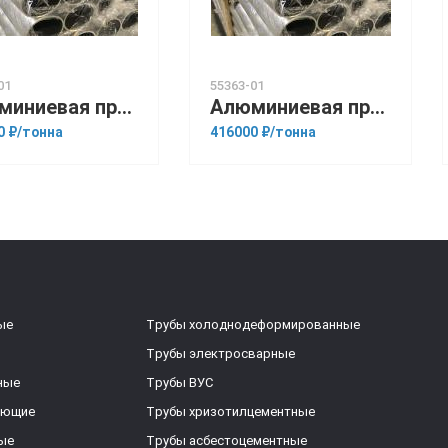
01
55363-01
Алюминиевая прессованная труба 125х25 ОСТ 1.92048-90 Д16Т
Алюминиевая прессованная труба 140х25 ГОСТ 18482-79 А5
0 ₽/тонна
416000 ₽/тонна
ые
Трубы холоднодеформированные
Трубы электросварные
ные
Трубы ВУС
еющие
Трубы хризотилцементные
ые
Трубы асбестоцементные