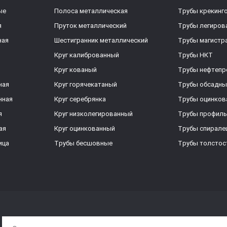
ые
Полоса металлическая
Трубы крекинг
я
Пруток металлический
Трубы легиров
ная
Шестигранник металлический
Трубы магистр
Круг калиброванный
Трубы НКТ
Круг кованый
Трубы нефтеп
ная
Круг горячекатаный
Трубы обсадны
нная
Круг серебрянка
Трубы оцинков
я
Круг низколегированный
Трубы профил
ая
Круг оцинкованный
Трубы спирал
ица
Трубы бесшовные
Трубы толстос