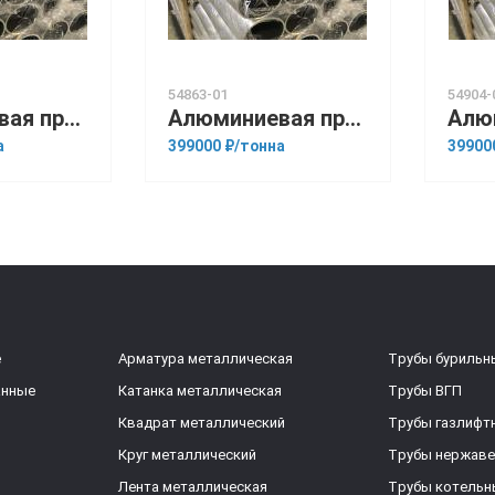
54863-01
54904-
Алюминиевая прессованная труба 108х10 ГОСТ 18482-79 Д16
Алюминиевая прессованная труба 125х15 ГОСТ 18482-79 Д1Т
а
399000 ₽/тонна
39900
е
Арматура металлическая
Трубы бурильн
анные
Катанка металлическая
Трубы ВГП
Квадрат металлический
Трубы газлифт
Круг металлический
Трубы нержав
Лента металлическая
Трубы котельн