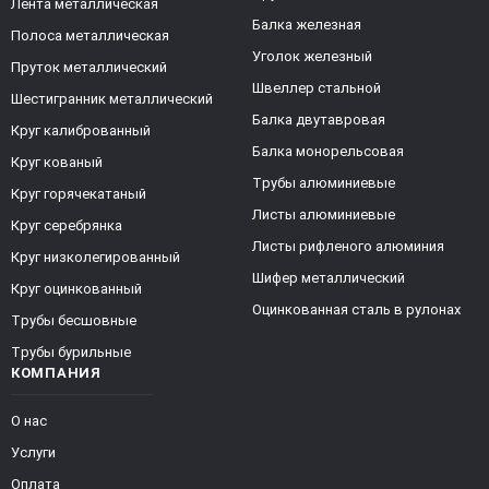
Лента металлическая
Балка железная
Полоса металлическая
Уголок железный
Пруток металлический
Швеллер стальной
Шестигранник металлический
Балка двутавровая
Круг калиброванный
Балка монорельсовая
Круг кованый
Трубы алюминиевые
Круг горячекатаный
Листы алюминиевые
Круг серебрянка
Листы рифленого алюминия
Круг низколегированный
Шифер металлический
Круг оцинкованный
Оцинкованная сталь в рулонах
Трубы бесшовные
Трубы бурильные
КОМПАНИЯ
О нас
Услуги
Оплата