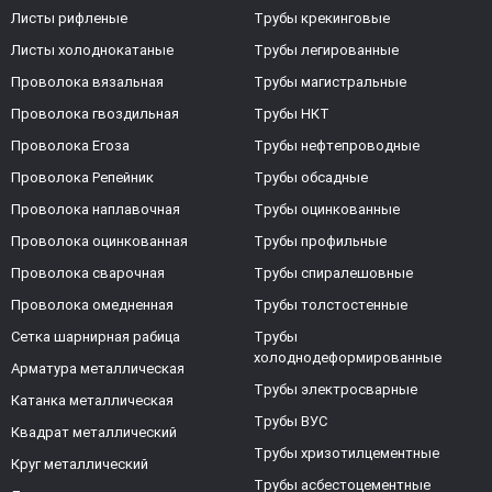
Листы рифленые
Трубы крекинговые
Листы холоднокатаные
Трубы легированные
Проволока вязальная
Трубы магистральные
Проволока гвоздильная
Трубы НКТ
Проволока Егоза
Трубы нефтепроводные
Проволока Репейник
Трубы обсадные
Проволока наплавочная
Трубы оцинкованные
Проволока оцинкованная
Трубы профильные
Проволока сварочная
Трубы спиралешовные
Проволока омедненная
Трубы толстостенные
Сетка шарнирная рабица
Трубы
холоднодеформированные
Арматура металлическая
Трубы электросварные
Катанка металлическая
Трубы ВУС
Квадрат металлический
Трубы хризотилцементные
Круг металлический
Трубы асбестоцементные