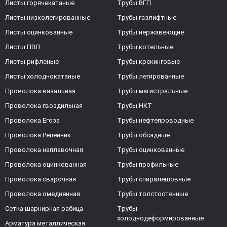
Листы горячекатаные
Трубы ВГП
Листы низколегированные
Трубы газлифтные
Листы оцинкованные
Трубы нержавеющие
Листы ПВЛ
Трубы котельные
Листы рифленые
Трубы крекинговые
Листы холоднокатаные
Трубы легированные
Проволока вязальная
Трубы магистральные
Проволока гвоздильная
Трубы НКТ
Проволока Егоза
Трубы нефтепроводные
Проволока Репейник
Трубы обсадные
Проволока наплавочная
Трубы оцинкованные
Проволока оцинкованная
Трубы профильные
Проволока сварочная
Трубы спиралешовные
Проволока омедненная
Трубы толстостенные
Сетка шарнирная рабица
Трубы
холоднодеформированные
Арматура металлическая