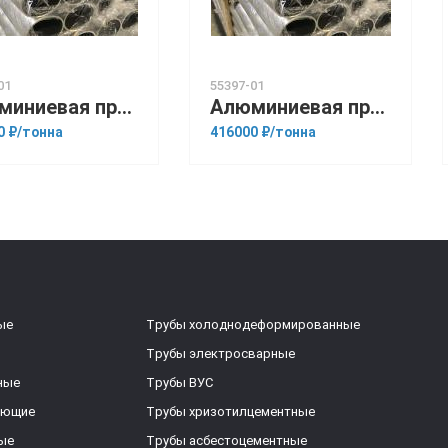
01
55397-01
Алюминиевая прессованная труба 140х14 ОСТ 1.92048-90 АМц
Алюминиевая прессованная труба 146х18 ГОСТ 18482-79 АМг6
0 ₽/тонна
416000 ₽/тонна
ые
Трубы холоднодеформированные
Трубы электросварные
ные
Трубы ВУС
еющие
Трубы хризотилцементные
ые
Трубы асбестоцементные