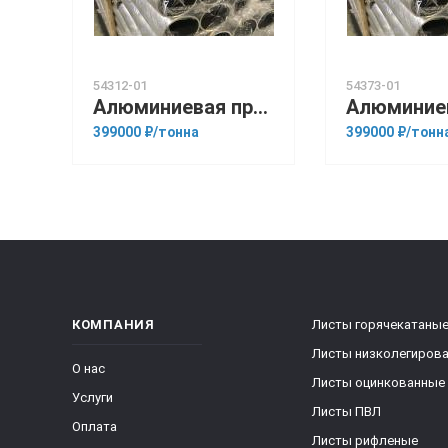
54312-01
54373-01
Алюминиевая прессованная труба 105х8 ГОСТ 18482-79 АМГ5М
399000 ₽/тонна
399000 ₽/тонн
КОМПАНИЯ
Листы горячекатаны
Листы низколегиров
О нас
Листы оцинкованные
Услуги
Листы ПВЛ
Оплата
Листы рифленые