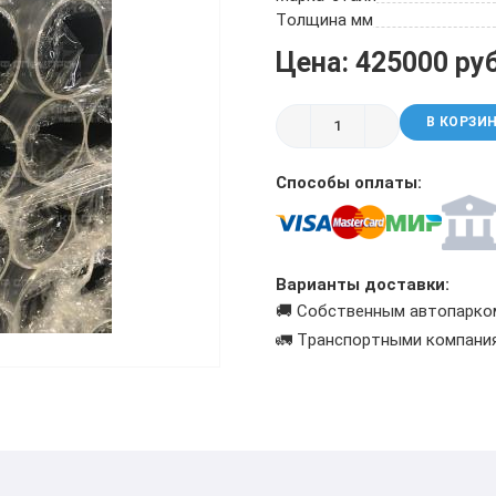
ТРУБА БУРИЛЬНАЯ СБТМ, ТБСУ
Толщина мм
ТРУБА КОТЕЛЬНАЯ
Цена: 425000 ру
ТРУБА КРЕКИНГОВАЯ
ТРУБА МАГИСТРАЛЬНАЯ
В КОРЗИ
ТРУБА НАСОСНО-КОМПРЕССОРНАЯ (НКТ)
ТРУБА НЕФТЕПРОВОДНАЯ
Способы оплаты:
ТРУБА ОБСАДНАЯ
ТРУБА СПИРАЛЕШОВНАЯ
ТРУБЫ СТАЛЬНЫЕ ЛЕЖАЛЫЕ Б/У
ТРУБА ВОССТАНОВЛЕННАЯ
Варианты доставки:
ТРУБЫ В ВУС ИЗОЛЯЦИИ
🚚 Собственным автопарко
🚛 Транспортными компани