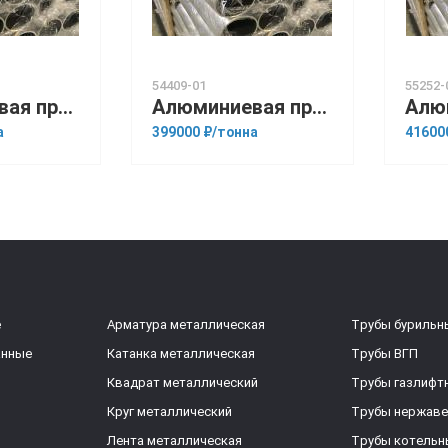
54409-01
55252-
Алюминиевая прессованная труба 108х12 ОСТ 1.92048-90 Д16
Алюминиевая прессованная труба 108х18 ОСТ 1.92048-90 Д16Т
а
399000 ₽/тонна
41600
е
Арматура металлическая
Трубы бурильн
анные
Катанка металлическая
Трубы ВГП
Квадрат металлический
Трубы газлифт
Круг металлический
Трубы нержав
Лента металлическая
Трубы котельн