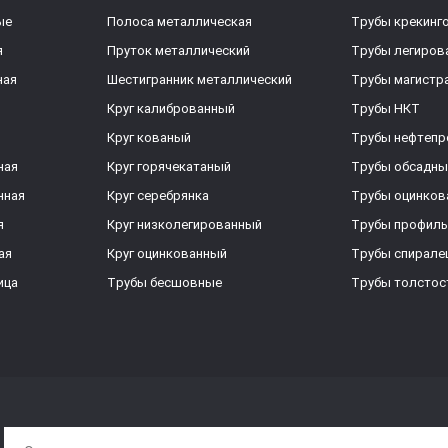
ые
Полоса металлическая
Трубы крекинг
я
Пруток металлический
Трубы легиров
ная
Шестигранник металлический
Трубы магистр
Круг калиброванный
Трубы НКТ
Круг кованый
Трубы нефтеп
ная
Круг горячекатаный
Трубы обсадны
нная
Круг серебрянка
Трубы оцинков
я
Круг низколегированный
Трубы профил
ая
Круг оцинкованный
Трубы спирал
ица
Трубы бесшовные
Трубы толстос