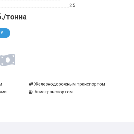
2.5
б./тонна
НУ
м
🚞 Железнодорожным транспортом
ями
🚁 Авиатранспортом