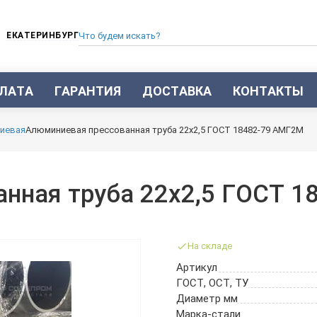
ЕКАТЕРИНБУРГ
ЛАТА
ГАРАНТИЯ
ДОСТАВКА
КОНТАКТЫ
ТРУБА СТАЛЬНАЯ БЕСШОВНАЯ
иевая
Алюминиевая прессованная труба 22х2,5 ГОСТ 18482-79 АМГ2М
ТРУБА БЕСШОВНАЯ ХОЛОДНОКАТАНАЯ
ТРУБА БЕСШОВНАЯ 12Х18Н10Т
ТРУБА СТАЛЬНАЯ ОЦИНКОВАННАЯ
нная труба 22х2,5 ГОСТ 1
ТРУБА ТОЛСТОСТЕННАЯ
ТРУБА ЭЛЕКТРОСВАРНАЯ СТАЛЬНАЯ
ТРУБА ВОДОГАЗОПРОВОДНАЯ ВГП
На складе
ТРУБА ПРОФИЛЬНАЯ
Артикул
ТРУБА ЛЕГИРОВАННАЯ
ГОСТ, ОСТ, ТУ
ТРУБЫ ИЗ УГЛЕРОДИСТОЙ СТАЛИ
Диаметр мм
ТРУБА ГАЗЛИФТНАЯ
Марка-стали