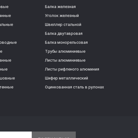
овые
Балка железная
анные
Уголок железный
альные
Швеллер стальной
Балка двутавровая
роводные
Балка монорельсовая
е
Трубы алюминиевые
анные
Листы алюминиевые
ьные
Листы рифленого алюминия
ешовные
Шифер металлический
тенные
Оцинкованная сталь в рулонах