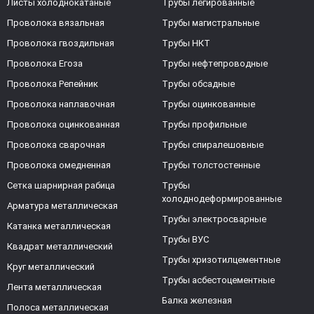
Листы холоднокатаные
Трубы легированные
Проволока вязальная
Трубы магистральные
Проволока гвоздильная
Трубы НКТ
Проволока Егоза
Трубы нефтепроводные
Проволока Репейник
Трубы обсадные
Проволока наплавочная
Трубы оцинкованные
Проволока оцинкованная
Трубы профильные
Проволока сварочная
Трубы спиралешовные
Проволока омедненная
Трубы толстостенные
Сетка шарнирная рабица
Трубы
холоднодеформированные
Арматура металлическая
Трубы электросварные
Катанка металлическая
Трубы ВУС
Квадрат металлический
Трубы хризотилцементные
Круг металлический
Трубы асбестоцементные
Лента металлическая
Балка железная
Полоса металлическая