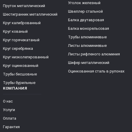
Уголок железный
Пруток металлический
Швеллер стальной
Шестигранник металлический
Балка двутавровая
Круг калиброванный
Балка монорельсовая
Круг кованый
Трубы алюминиевые
Круг горячекатаный
Листы алюминиевые
Круг серебрянка
Листы рифленого алюминия
Круг низколегированный
Шифер металлический
Круг оцинкованный
Оцинкованная сталь в рулонах
Трубы бесшовные
Трубы бурильные
КОМПАНИЯ
О нас
Услуги
Оплата
Гарантия