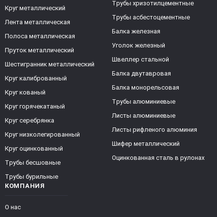
Трубы хризотилцементные
Круг металлический
Трубы асбестоцементные
Лента металлическая
Балка железная
Полоса металлическая
Уголок железный
Пруток металлический
Швеллер стальной
Шестигранник металлический
Балка двутавровая
Круг калиброванный
Балка монорельсовая
Круг кованый
Трубы алюминиевые
Круг горячекатаный
Листы алюминиевые
Круг серебрянка
Листы рифленого алюминия
Круг низколегированный
Шифер металлический
Круг оцинкованный
Оцинкованная сталь в рулонах
Трубы бесшовные
Трубы бурильные
КОМПАНИЯ
О нас