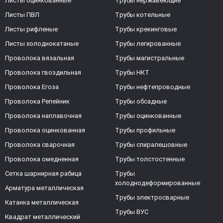
Листы оцинкованные
Трубы нержавеющие
Листы ПВЛ
Трубы котельные
Листы рифленые
Трубы крекинговые
Листы холоднокатаные
Трубы легированные
Проволока вязальная
Трубы магистральные
Проволока гвоздильная
Трубы НКТ
Проволока Егоза
Трубы нефтепроводные
Проволока Репейник
Трубы обсадные
Проволока наплавочная
Трубы оцинкованные
Проволока оцинкованная
Трубы профильные
Проволока сварочная
Трубы спиралешовные
Проволока омедненная
Трубы толстостенные
Сетка шарнирная рабица
Трубы
холоднодеформированные
Арматура металлическая
Трубы электросварные
Катанка металлическая
Трубы ВУС
Квадрат металлический