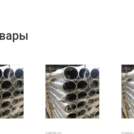
овары
54828-01
55494-