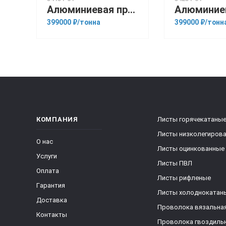
Алюминиевая прессованная труба 100х8 ОСТ 1.92048-90 1915
399000 ₽/тонна
399000 ₽/тонн
КОМПАНИЯ
Листы горячекатаны
Листы низколегиров
О нас
Листы оцинкованные
Услуги
Листы ПВЛ
Оплата
Листы рифленые
Гарантия
Листы холоднокатан
Доставка
Проволока вязальна
Контакты
Проволока гвоздиль