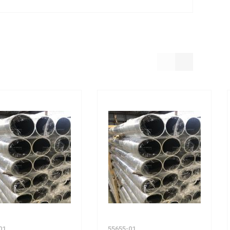
01
55655-01