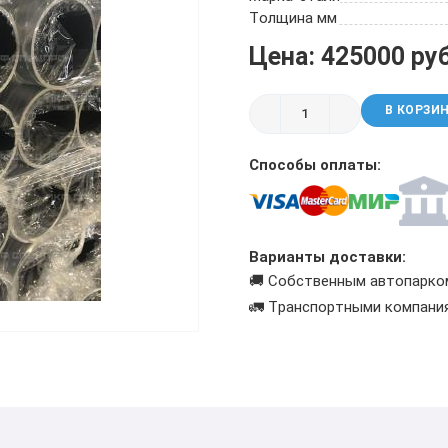
ТРУБА БУРИЛЬНАЯ СБТМ, ТБСУ
Толщина мм
ТРУБА КОТЕЛЬНАЯ
Цена: 425000 ру
ТРУБА КРЕКИНГОВАЯ
ТРУБА МАГИСТРАЛЬНАЯ
В КОРЗИ
ТРУБА НАСОСНО-КОМПРЕССОРНАЯ (НКТ)
ТРУБА НЕФТЕПРОВОДНАЯ
Способы оплаты:
ТРУБА ОБСАДНАЯ
ТРУБА СПИРАЛЕШОВНАЯ
ТРУБЫ СТАЛЬНЫЕ ЛЕЖАЛЫЕ Б/У
ТРУБА ВОССТАНОВЛЕННАЯ
Варианты доставки:
ТРУБЫ В ВУС ИЗОЛЯЦИИ
🚚 Собственным автопарко
🚛 Транспортными компани