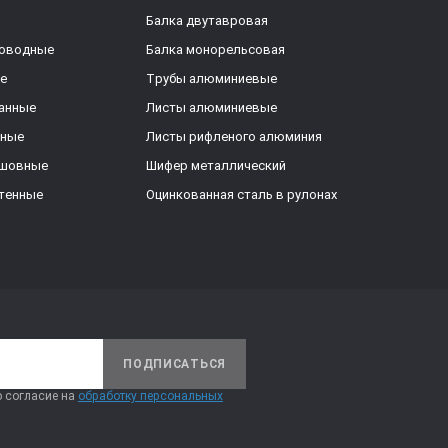
Балка двутавровая
роводные
Балка монорельсовая
е
Трубы алюминиевые
анные
Листы алюминиевые
ьные
Листы рифленого алюминия
ешовные
Шифер металлический
тенные
Оцинкованная сталь в рулонах
ПОДПИСАТЬСЯ
 согласие на
обработку персональных