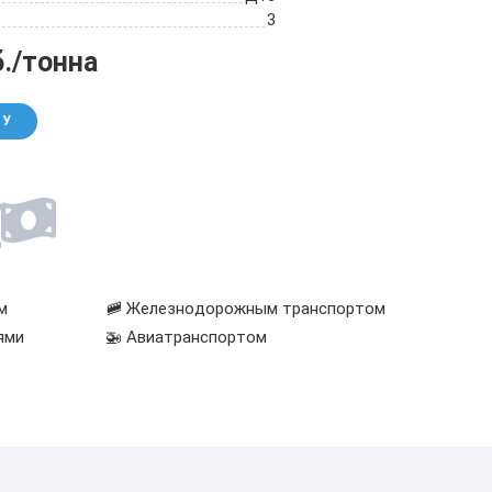
3
б./тонна
НУ
м
🚞 Железнодорожным транспортом
ями
🚁 Авиатранспортом