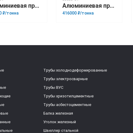
Алюминиевая прессованная труба 14х1 ОСТ 1.92048-90 АМГ5М
Алюминиевая прессованная труба 159х20 ОСТ 1.92048-90 АМг6
0 ₽/тонна
416000 ₽/тонна
ые
Трубы холоднодеформированные
Трубы электросварные
ные
Трубы ВУС
еющие
Трубы хризотилцементные
ые
Трубы асбестоцементные
овые
Балка железная
анные
Уголок железный
альные
Швеллер стальной