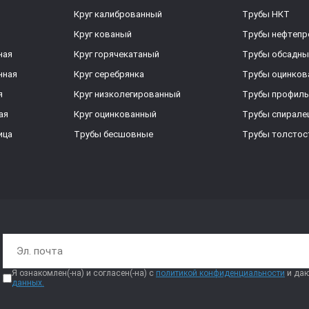
Круг калиброванный
Трубы НКТ
Круг кованый
Трубы нефтеп
ная
Круг горячекатаный
Трубы обсадны
нная
Круг серебрянка
Трубы оцинков
я
Круг низколегированный
Трубы профил
ая
Круг оцинкованный
Трубы спирал
ица
Трубы бесшовные
Трубы толстос
Я ознакомлен(-на) и согласен(-на) с
политикой конфиденциальности
и даю
данных.