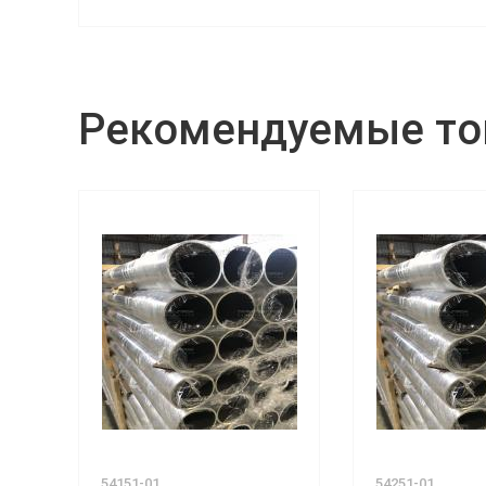
Рекомендуемые т
54151-01
54251-01