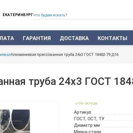
ЕКАТЕРИНБУРГ
ЛАТА
ГАРАНТИЯ
ДОСТАВКА
КОНТАКТЫ
ТРУБА СТАЛЬНАЯ БЕСШОВНАЯ
иевая
Алюминиевая прессованная труба 24х3 ГОСТ 18482-79 Д16
ТРУБА БЕСШОВНАЯ ХОЛОДНОКАТАНАЯ
ТРУБА БЕСШОВНАЯ 12Х18Н10Т
ТРУБА СТАЛЬНАЯ ОЦИНКОВАННАЯ
нная труба 24х3 ГОСТ 184
ТРУБА ТОЛСТОСТЕННАЯ
ТРУБА ЭЛЕКТРОСВАРНАЯ СТАЛЬНАЯ
ТРУБА ВОДОГАЗОПРОВОДНАЯ ВГП
На складе
ТРУБА ПРОФИЛЬНАЯ
Артикул
ТРУБА ЛЕГИРОВАННАЯ
ГОСТ, ОСТ, ТУ
ТРУБЫ ИЗ УГЛЕРОДИСТОЙ СТАЛИ
Диаметр мм
ТРУБА ГАЗЛИФТНАЯ
Марка-стали