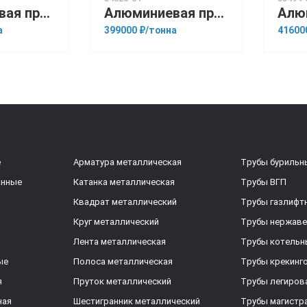
Алюминиевая прессованная труба 105х18 ОСТ 1.92048-90 АК6
Алюминиевая прессованная труба 125х12 ОСТ 1.92048-90 Д16М
а
399000 ₽/тонна
41600
е
Арматура металлическая
Трубы бурильн
анные
Катанка металлическая
Трубы ВГП
Квадрат металлический
Трубы газлифт
Круг металлический
Трубы нержав
Лента металлическая
Трубы котельн
ые
Полоса металлическая
Трубы крекинг
я
Пруток металлический
Трубы легиров
ная
Шестигранник металлический
Трубы магистр