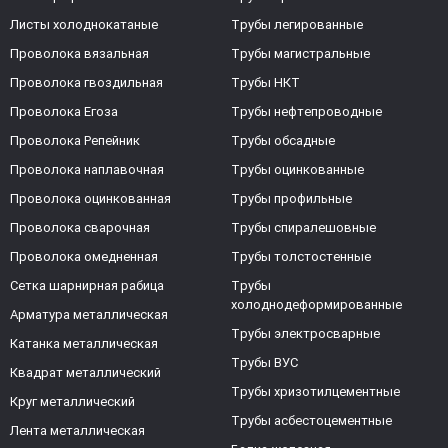
Листы холоднокатаные
Трубы легированные
Проволока вязальная
Трубы магистральные
Проволока гвоздильная
Трубы НКТ
Проволока Егоза
Трубы нефтепроводные
Проволока Репейник
Трубы обсадные
Проволока наплавочная
Трубы оцинкованные
Проволока оцинкованная
Трубы профильные
Проволока сварочная
Трубы спиралешовные
Проволока омедненная
Трубы толстостенные
Сетка шарнирная рабица
Трубы
холоднодеформированные
Арматура металлическая
Трубы электросварные
Катанка металлическая
Трубы ВУС
Квадрат металлический
Трубы хризотилцементные
Круг металлический
Трубы асбестоцементные
Лента металлическая