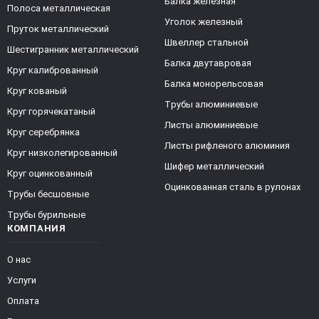
Балка железная
Полоса металлическая
Уголок железный
Пруток металлический
Швеллер стальной
Шестигранник металлический
Балка двутавровая
Круг калиброванный
Балка монорельсовая
Круг кованый
Трубы алюминиевые
Круг горячекатаный
Листы алюминиевые
Круг серебрянка
Листы рифленого алюминия
Круг низколегированный
Шифер металлический
Круг оцинкованный
Оцинкованная сталь в рулонах
Трубы бесшовные
Трубы бурильные
КОМПАНИЯ
О нас
Услуги
Оплата