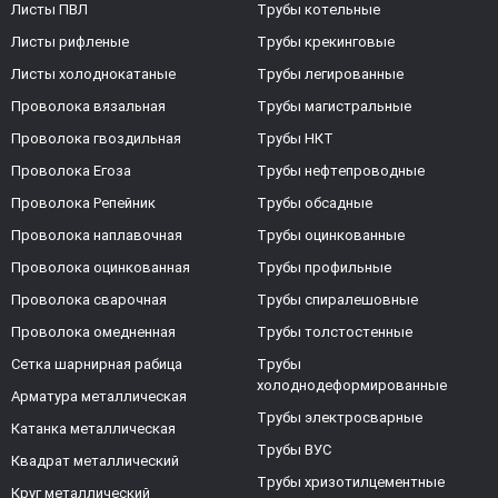
Листы ПВЛ
Трубы котельные
Листы рифленые
Трубы крекинговые
Листы холоднокатаные
Трубы легированные
Проволока вязальная
Трубы магистральные
Проволока гвоздильная
Трубы НКТ
Проволока Егоза
Трубы нефтепроводные
Проволока Репейник
Трубы обсадные
Проволока наплавочная
Трубы оцинкованные
Проволока оцинкованная
Трубы профильные
Проволока сварочная
Трубы спиралешовные
Проволока омедненная
Трубы толстостенные
Сетка шарнирная рабица
Трубы
холоднодеформированные
Арматура металлическая
Трубы электросварные
Катанка металлическая
Трубы ВУС
Квадрат металлический
Трубы хризотилцементные
Круг металлический