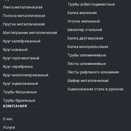
Трубы асбестоцементные
Лента металлическая
Балка железная
Полоса металлическая
Уголок железный
Пруток металлический
Швеллер стальной
Шестигранник металлический
Балка двутавровая
Круг калиброванный
Балка монорельсовая
Круг кованый
Трубы алюминиевые
Круг горячекатаный
Листы алюминиевые
Круг серебрянка
Листы рифленого алюминия
Круг низколегированный
Шифер металлический
Круг оцинкованный
Оцинкованная сталь в рулонах
Трубы бесшовные
Трубы бурильные
КОМПАНИЯ
О нас
Услуги