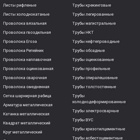
Листы рифленые
Трубы крекинговые
Листы холоднокатаные
Трубы легированные
Проволока вязальная
Трубы магистральные
Проволока гвоздильная
Трубы НКТ
Проволока Егоза
Трубы нефтепроводные
Проволока Репейник
Трубы обсадные
Проволока наплавочная
Трубы оцинкованные
Проволока оцинкованная
Трубы профильные
Проволока сварочная
Трубы спиралешовные
Проволока омедненная
Трубы толстостенные
Сетка шарнирная рабица
Трубы
холоднодеформированные
Арматура металлическая
Трубы электросварные
Катанка металлическая
Трубы ВУС
Квадрат металлический
Трубы хризотилцементные
Круг металлический
Трубы асбестоцементные