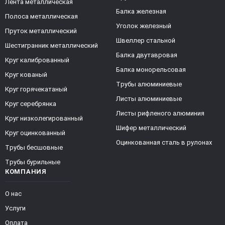
Лента металлическая
Балка железная
Полоса металлическая
Уголок железный
Пруток металлический
Швеллер стальной
Шестигранник металлический
Балка двутавровая
Круг калиброванный
Балка монорельсовая
Круг кованый
Трубы алюминиевые
Круг горячекатаный
Листы алюминиевые
Круг серебрянка
Листы рифленого алюминия
Круг низколегированный
Шифер металлический
Круг оцинкованный
Оцинкованная сталь в рулонах
Трубы бесшовные
Трубы бурильные
КОМПАНИЯ
О нас
Услуги
Оплата