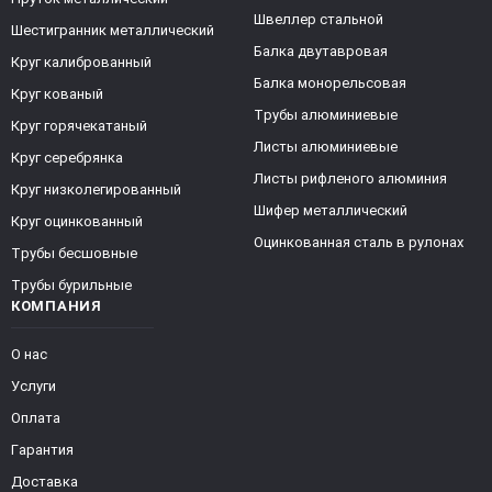
Швеллер стальной
Шестигранник металлический
Балка двутавровая
Круг калиброванный
Балка монорельсовая
Круг кованый
Трубы алюминиевые
Круг горячекатаный
Листы алюминиевые
Круг серебрянка
Листы рифленого алюминия
Круг низколегированный
Шифер металлический
Круг оцинкованный
Оцинкованная сталь в рулонах
Трубы бесшовные
Трубы бурильные
КОМПАНИЯ
О нас
Услуги
Оплата
Гарантия
Доставка