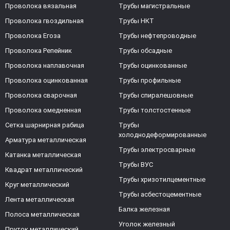
Проволока вязальная
Трубы магистральные
Проволока гвоздильная
Трубы НКТ
Проволока Егоза
Трубы нефтепроводные
Проволока Репейник
Трубы обсадные
Проволока наплавочная
Трубы оцинкованные
Проволока оцинкованная
Трубы профильные
Проволока сварочная
Трубы спиралешовные
Проволока омедненная
Трубы толстостенные
Сетка шарнирная рабица
Трубы
холоднодеформированные
Арматура металлическая
Трубы электросварные
Катанка металлическая
Трубы ВУС
Квадрат металлический
Трубы хризотилцементные
Круг металлический
Трубы асбестоцементные
Лента металлическая
Балка железная
Полоса металлическая
Уголок железный
Пруток металлический