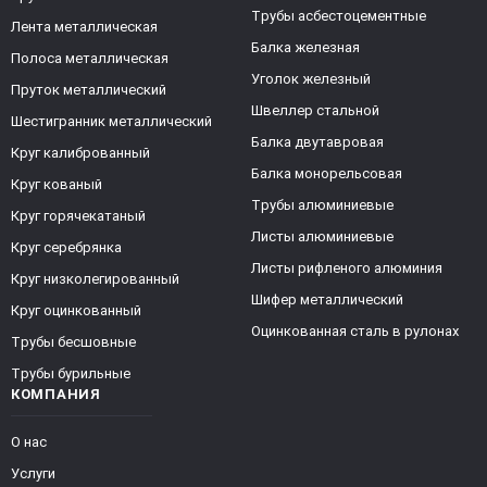
Трубы асбестоцементные
Лента металлическая
Балка железная
Полоса металлическая
Уголок железный
Пруток металлический
Швеллер стальной
Шестигранник металлический
Балка двутавровая
Круг калиброванный
Балка монорельсовая
Круг кованый
Трубы алюминиевые
Круг горячекатаный
Листы алюминиевые
Круг серебрянка
Листы рифленого алюминия
Круг низколегированный
Шифер металлический
Круг оцинкованный
Оцинкованная сталь в рулонах
Трубы бесшовные
Трубы бурильные
КОМПАНИЯ
О нас
Услуги