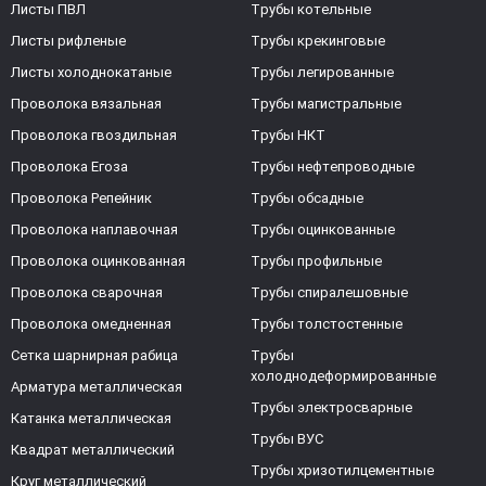
Листы ПВЛ
Трубы котельные
Листы рифленые
Трубы крекинговые
Листы холоднокатаные
Трубы легированные
Проволока вязальная
Трубы магистральные
Проволока гвоздильная
Трубы НКТ
Проволока Егоза
Трубы нефтепроводные
Проволока Репейник
Трубы обсадные
Проволока наплавочная
Трубы оцинкованные
Проволока оцинкованная
Трубы профильные
Проволока сварочная
Трубы спиралешовные
Проволока омедненная
Трубы толстостенные
Сетка шарнирная рабица
Трубы
холоднодеформированные
Арматура металлическая
Трубы электросварные
Катанка металлическая
Трубы ВУС
Квадрат металлический
Трубы хризотилцементные
Круг металлический