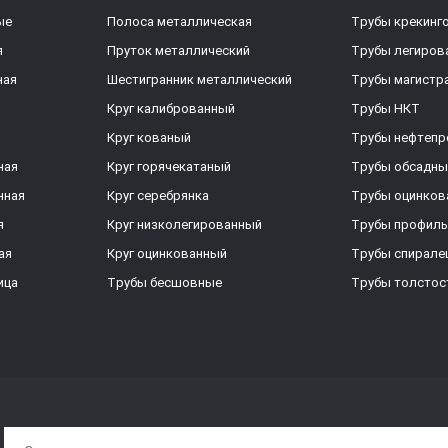
ые
Полоса металлическая
Трубы крекинг
я
Пруток металлический
Трубы легиров
ная
Шестигранник металлический
Трубы магистр
Круг калиброванный
Трубы НКТ
Круг кованый
Трубы нефтеп
ная
Круг горячекатаный
Трубы обсадны
нная
Круг серебрянка
Трубы оцинков
я
Круг низколегированный
Трубы профил
ая
Круг оцинкованный
Трубы спирал
ица
Трубы бесшовные
Трубы толстос