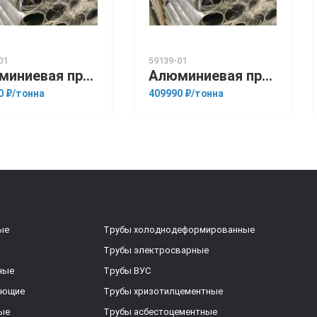
01
59139-01
Алюминиевая прессованная труба 40х6 ГОСТ 18482-79 Д16М
Алюминиевая прессованная труба 85х12 ГОСТ 18482-79 1561
0 ₽/тонна
409990 ₽/тонна
ые
Трубы холоднодеформированные
Трубы электросварные
ные
Трубы ВУС
еющие
Трубы хризотилцементные
ые
Трубы асбестоцементные