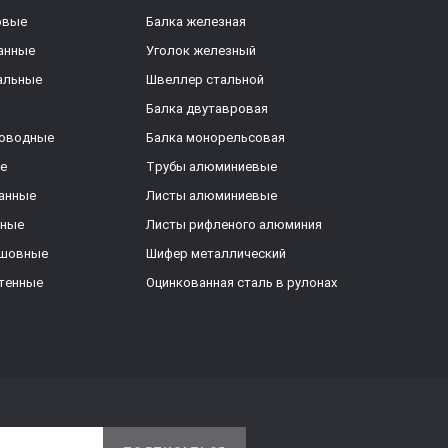
овые
Балка железная
анные
Уголок железный
альные
Швеллер стальной
Балка двутавровая
роводные
Балка монорельсовая
е
Трубы алюминиевые
анные
Листы алюминиевые
ьные
Листы рифленого алюминия
ешовные
Шифер металлический
тенные
Оцинкованная сталь в рулонах