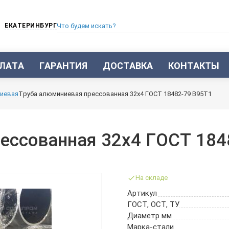
ЕКАТЕРИНБУРГ
ЛАТА
ГАРАНТИЯ
ДОСТАВКА
КОНТАКТЫ
ТРУБА СТАЛЬНАЯ БЕСШОВНАЯ
иевая
Труба алюминиевая прессованная 32х4 ГОСТ 18482-79 В95Т1
ТРУБА БЕСШОВНАЯ ХОЛОДНОКАТАНАЯ
ТРУБА БЕСШОВНАЯ 12Х18Н10Т
ТРУБА СТАЛЬНАЯ ОЦИНКОВАННАЯ
ессованная 32х4 ГОСТ 184
ТРУБА ТОЛСТОСТЕННАЯ
ТРУБА ЭЛЕКТРОСВАРНАЯ СТАЛЬНАЯ
ТРУБА ВОДОГАЗОПРОВОДНАЯ ВГП
На складе
ТРУБА ПРОФИЛЬНАЯ
Артикул
ТРУБА ЛЕГИРОВАННАЯ
ГОСТ, ОСТ, ТУ
ТРУБЫ ИЗ УГЛЕРОДИСТОЙ СТАЛИ
Диаметр мм
ТРУБА ГАЗЛИФТНАЯ
Марка-стали