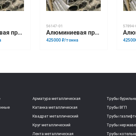
56147-01
57894-
Алюминиевая прессованная труба 100х22 ГОСТ 18482-79 1561
Алюминиевая прессованная труба 180х10 ОСТ 1.92048-90 Д16М
а
425000 ₽/тонна
42500
е
Арматура металлическая
Трубы бурильн
анные
Катанка металлическая
Трубы ВГП
Квадрат металлический
Трубы газлифт
Круг металлический
Трубы нержав
Лента металлическая
Трубы котельн