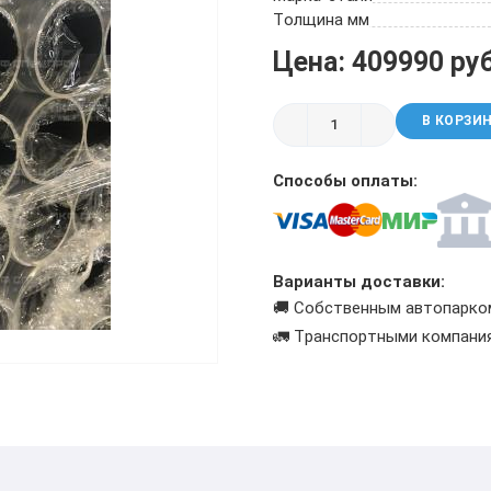
ТРУБА БУРИЛЬНАЯ СБТМ, ТБСУ
Толщина мм
ТРУБА КОТЕЛЬНАЯ
Цена: 409990 ру
ТРУБА КРЕКИНГОВАЯ
ТРУБА МАГИСТРАЛЬНАЯ
В КОРЗИ
ТРУБА НАСОСНО-КОМПРЕССОРНАЯ (НКТ)
ТРУБА НЕФТЕПРОВОДНАЯ
Способы оплаты:
ТРУБА ОБСАДНАЯ
ТРУБА СПИРАЛЕШОВНАЯ
ТРУБЫ СТАЛЬНЫЕ ЛЕЖАЛЫЕ Б/У
ТРУБА ВОССТАНОВЛЕННАЯ
Варианты доставки:
ТРУБЫ В ВУС ИЗОЛЯЦИИ
🚚 Собственным автопарко
🚛 Транспортными компани