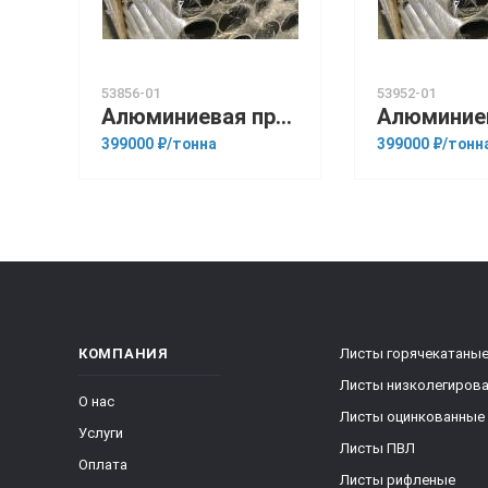
53856-01
53952-01
Алюминиевая прессованная труба 100х4 ГОСТ 18482-79 1915
399000 ₽/тонна
399000 ₽/тонн
КОМПАНИЯ
Листы горячекатаны
Листы низколегиров
О нас
Листы оцинкованные
Услуги
Листы ПВЛ
Оплата
Листы рифленые