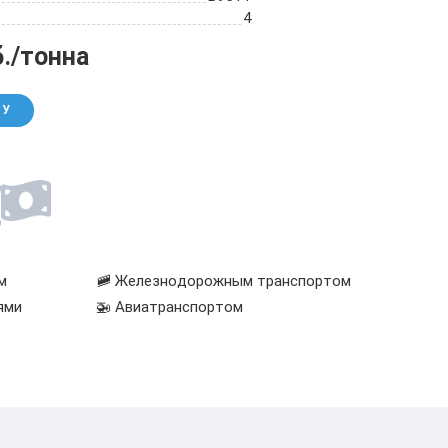
4
б./тонна
НУ
м
🚞 Железнодорожным транспортом
ями
🚁 Авиатранспортом