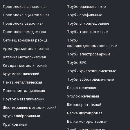
Проволока наплавочная
Трубы оцинкованные
Проволока оцинкованная
Трубы профильные
Проволока сварочная
Трубы спиралешовные
Проволока омедненная
Трубы толстостенные
Сетка шарнирная рабица
Трубы
холоднодеформированные
Арматура металлическая
Трубы электросварные
Катанка металлическая
Трубы ВУС
Квадрат металлический
Трубы хризотилцементные
Круг металлический
Трубы асбестоцементные
Лента металлическая
Балка железная
Полоса металлическая
Уголок железный
Пруток металлический
Швеллер стальной
Шестигранник металлический
Балка двутавровая
Круг калиброванный
Балка монорельсовая
Круг кованый
Трубы алюминиевые