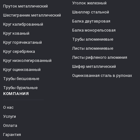
Уголок железный
Пруток металлический
Швеллер стальной
Шестигранник металлический
Балка двутавровая
Круг калиброванный
Балка монорельсовая
Круг кованый
Трубы алюминиевые
Круг горячекатаный
Листы алюминиевые
Круг серебрянка
Листы рифленого алюминия
Круг низколегированный
Шифер металлический
Круг оцинкованный
Оцинкованная сталь в рулонах
Трубы бесшовные
Трубы бурильные
КОМПАНИЯ
О нас
Услуги
Оплата
Гарантия