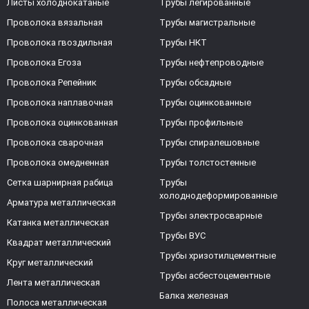
Листы холоднокатаные
Трубы легированные
Проволока вязальная
Трубы магистральные
Проволока гвоздильная
Трубы НКТ
Проволока Егоза
Трубы нефтепроводные
Проволока Репейник
Трубы обсадные
Проволока наплавочная
Трубы оцинкованные
Проволока оцинкованная
Трубы профильные
Проволока сварочная
Трубы спиралешовные
Проволока омедненная
Трубы толстостенные
Сетка шарнирная рабица
Трубы
холоднодеформированные
Арматура металлическая
Трубы электросварные
Катанка металлическая
Трубы ВУС
Квадрат металлический
Трубы хризотилцементные
Круг металлический
Трубы асбестоцементные
Лента металлическая
Балка железная
Полоса металлическая