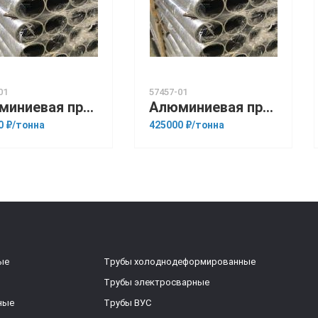
01
57457-01
Алюминиевая прессованная труба 34х4 ОСТ 1.92048-90 АК6
Алюминиевая прессованная труба 34х6 ОСТ 1.92048-90 АМг6
0 ₽/тонна
425000 ₽/тонна
ые
Трубы холоднодеформированные
Трубы электросварные
ные
Трубы ВУС