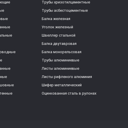
еющие
Трубы хризотилцементные
ые
Трубы асбестоцементные
овые
Балка железная
анные
Уголок железный
альные
Швеллер стальной
Балка двутавровая
роводные
Балка монорельсовая
е
Трубы алюминиевые
анные
Листы алюминиевые
ьные
Листы рифленого алюминия
ешовные
Шифер металлический
тенные
Оцинкованная сталь в рулонах