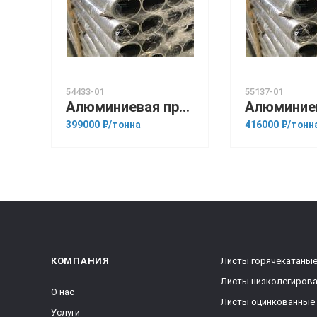
54433-01
55137-01
Алюминиевая прессованная труба 108х5 ОСТ 1.92048-90 АМГ5М
399000 ₽/тонна
416000 ₽/тонн
КОМПАНИЯ
Листы горячекатаны
Листы низколегиров
О нас
Листы оцинкованные
Услуги