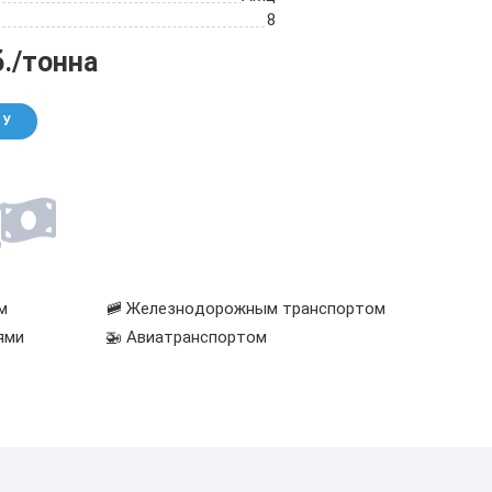
8
б./тонна
НУ
м
🚞 Железнодорожным транспортом
ями
🚁 Авиатранспортом