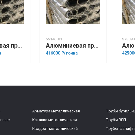
55148-01
57389-
Алюминиевая прессованная труба 133х15 ГОСТ 18482-79 АМГ6М
Алюминиевая прессованная труба 133х18 ОСТ 1.92048-90 А5
а
416000 ₽/тонна
42500
е
Арматура металлическая
Трубы бурильн
анные
Катанка металлическая
Трубы ВГП
Квадрат металлический
Трубы газлифт