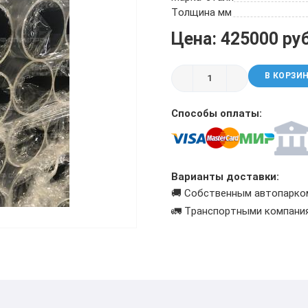
ТРУБА БУРИЛЬНАЯ СБТМ, ТБСУ
Толщина мм
ТРУБА КОТЕЛЬНАЯ
Цена: 425000 ру
ТРУБА КРЕКИНГОВАЯ
ТРУБА МАГИСТРАЛЬНАЯ
В КОРЗИ
ТРУБА НАСОСНО-КОМПРЕССОРНАЯ (НКТ)
ТРУБА НЕФТЕПРОВОДНАЯ
Способы оплаты:
ТРУБА ОБСАДНАЯ
ТРУБА СПИРАЛЕШОВНАЯ
ТРУБЫ СТАЛЬНЫЕ ЛЕЖАЛЫЕ Б/У
ТРУБА ВОССТАНОВЛЕННАЯ
Варианты доставки:
ТРУБЫ В ВУС ИЗОЛЯЦИИ
🚚 Собственным автопарко
🚛 Транспортными компани