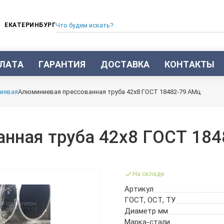
ЕКАТЕРИНБУРГ
ЛАТА
ГАРАНТИЯ
ДОСТАВКА
КОНТАКТЫ
ТРУБА СТАЛЬНАЯ БЕСШОВНАЯ
иевая
Алюминиевая прессованная труба 42х8 ГОСТ 18482-79 АМц
ТРУБА БЕСШОВНАЯ ХОЛОДНОКАТАНАЯ
ТРУБА БЕСШОВНАЯ 12Х18Н10Т
ТРУБА СТАЛЬНАЯ ОЦИНКОВАННАЯ
нная труба 42х8 ГОСТ 184
ТРУБА ТОЛСТОСТЕННАЯ
ТРУБА ЭЛЕКТРОСВАРНАЯ СТАЛЬНАЯ
ТРУБА ВОДОГАЗОПРОВОДНАЯ ВГП
На складе
ТРУБА ПРОФИЛЬНАЯ
Артикул
ТРУБА ЛЕГИРОВАННАЯ
ГОСТ, ОСТ, ТУ
ТРУБЫ ИЗ УГЛЕРОДИСТОЙ СТАЛИ
Диаметр мм
ТРУБА ГАЗЛИФТНАЯ
Марка-стали