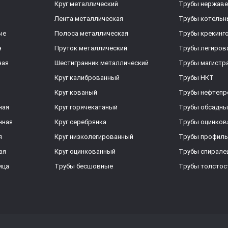
Круг металлический
Трубы нержав
Лента металлическая
Трубы котельн
ые
Полоса металлическая
Трубы крекинг
я
Пруток металлический
Трубы легиров
ная
Шестигранник металлический
Трубы магистр
Круг калиброванный
Трубы НКТ
Круг кованый
Трубы нефтеп
ная
Круг горячекатаный
Трубы обсадны
нная
Круг серебрянка
Трубы оцинков
я
Круг низколегированный
Трубы профил
ая
Круг оцинкованный
Трубы спирал
ица
Трубы бесшовные
Трубы толстос