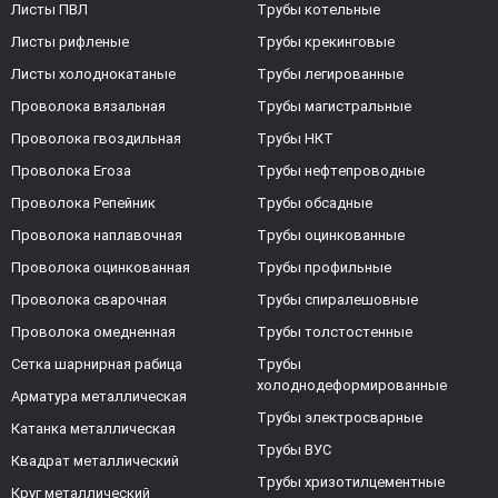
Листы ПВЛ
Трубы котельные
Листы рифленые
Трубы крекинговые
Листы холоднокатаные
Трубы легированные
Проволока вязальная
Трубы магистральные
Проволока гвоздильная
Трубы НКТ
Проволока Егоза
Трубы нефтепроводные
Проволока Репейник
Трубы обсадные
Проволока наплавочная
Трубы оцинкованные
Проволока оцинкованная
Трубы профильные
Проволока сварочная
Трубы спиралешовные
Проволока омедненная
Трубы толстостенные
Сетка шарнирная рабица
Трубы
холоднодеформированные
Арматура металлическая
Трубы электросварные
Катанка металлическая
Трубы ВУС
Квадрат металлический
Трубы хризотилцементные
Круг металлический