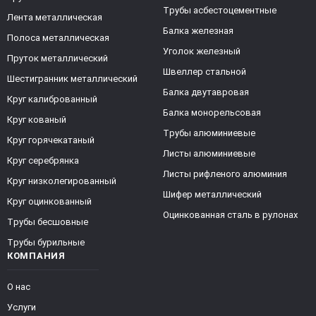
Трубы асбестоцементные
Лента металлическая
Балка железная
Полоса металлическая
Уголок железный
Пруток металлический
Швеллер стальной
Шестигранник металлический
Балка двутавровая
Круг калиброванный
Балка монорельсовая
Круг кованый
Трубы алюминиевые
Круг горячекатаный
Листы алюминиевые
Круг серебрянка
Листы рифленого алюминия
Круг низколегированный
Шифер металлический
Круг оцинкованный
Оцинкованная сталь в рулонах
Трубы бесшовные
Трубы бурильные
КОМПАНИЯ
О нас
Услуги