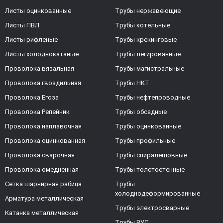
Листы оцинкованные
Трубы нержавеющие
Листы ПВЛ
Трубы котельные
Листы рифленые
Трубы крекинговые
Листы холоднокатаные
Трубы легированные
Проволока вязальная
Трубы магистральные
Проволока гвоздильная
Трубы НКТ
Проволока Егоза
Трубы нефтепроводные
Проволока Репейник
Трубы обсадные
Проволока наплавочная
Трубы оцинкованные
Проволока оцинкованная
Трубы профильные
Проволока сварочная
Трубы спиралешовные
Проволока омедненная
Трубы толстостенные
Сетка шарнирная рабица
Трубы
холоднодеформированные
Арматура металлическая
Трубы электросварные
Катанка металлическая
Трубы ВУС