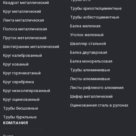
Квадрат металлический
Трубы хризотилцементные
Круг металлический
Трубы асбестоцементные
Лента металлическая
Балка железная
Полоса металлическая
Уголок железный
Пруток металлический
Швеллер стальной
Шестигранник металлический
Балка двутавровая
Круг калиброванный
Балка монорельсовая
Круг кованый
Трубы алюминиевые
Круг горячекатаный
Листы алюминиевые
Круг серебрянка
Листы рифленого алюминия
Круг низколегированный
Шифер металлический
Круг оцинкованный
Оцинкованная сталь в рулонах
Трубы бесшовные
Трубы бурильные
КОМПАНИЯ