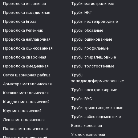
Проволока вязальная
Трубы магистральные
Проволока гвоздильная
Трубы НКТ
Проволока Егоза
Трубы нефтепроводные
Проволока Репейник
Трубы обсадные
Проволока наплавочная
Трубы оцинкованные
Проволока оцинкованная
Трубы профильные
Проволока сварочная
Трубы спиралешовные
Проволока омедненная
Трубы толстостенные
Сетка шарнирная рабица
Трубы
холоднодеформированные
Арматура металлическая
Трубы электросварные
Катанка металлическая
Трубы ВУС
Квадрат металлический
Трубы хризотилцементные
Круг металлический
Трубы асбестоцементные
Лента металлическая
Балка железная
Полоса металлическая
Уголок железный
Пруток металлический