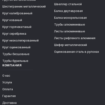
Швеллер стальной
Шестигранник металлический
Балка двутавровая
Круг калиброванный
Балка монорельсовая
Круг кованый
Трубы алюминиевые
Круг горячекатаный
Листы алюминиевые
Круг серебрянка
Листы рифленого алюминия
Круг низколегированный
Шифер металлический
Круг оцинкованный
Оцинкованная сталь в рулонах
Трубы бесшовные
Трубы бурильные
КОМПАНИЯ
О нас
Услуги
Оплата
Гарантия
Доставка