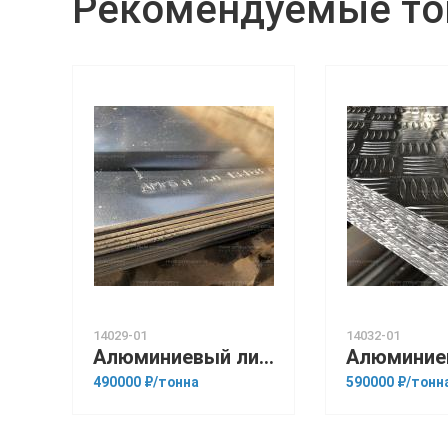
Рекомендуемые т
14029-01
14032-01
Алюминиевый лист 10.5мм резка в размер АД1М
490000 ₽/тонна
590000 ₽/тонн