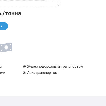
6
б./тонна
НУ
м
🚞 Железнодорожным транспортом
ями
🚁 Авиатранспортом