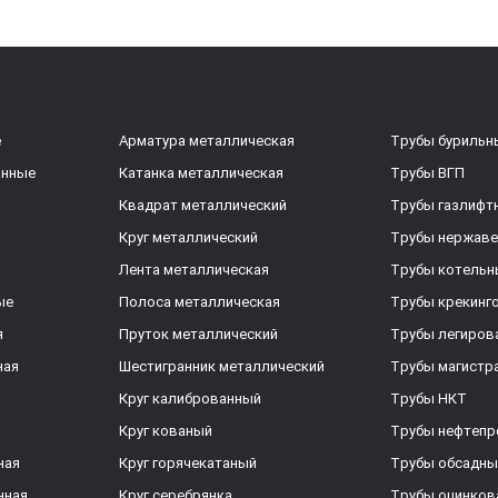
е
Арматура металлическая
Трубы бурильн
анные
Катанка металлическая
Трубы ВГП
Квадрат металлический
Трубы газлифт
Круг металлический
Трубы нержав
Лента металлическая
Трубы котельн
ые
Полоса металлическая
Трубы крекинг
я
Пруток металлический
Трубы легиров
ная
Шестигранник металлический
Трубы магистр
Круг калиброванный
Трубы НКТ
Круг кованый
Трубы нефтеп
ная
Круг горячекатаный
Трубы обсадны
нная
Круг серебрянка
Трубы оцинков