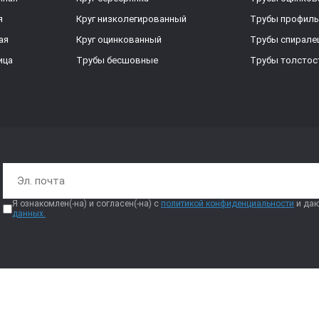
я
Круг низколегированный
Трубы профил
ая
Круг оцинкованный
Трубы спирал
ица
Трубы бесшовные
Трубы толстос
Я ознакомлен(-на) и согласен(-на) с
политикой конфиденциальности
и даю
данных.