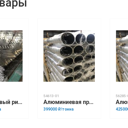
овары
54613-01
56285-
Алюминиевый рифленый лист 1.2х1200х3000 Дуэт
Алюминиевая прессованная труба 110х18 ОСТ 1.92048-90 АМг6
а
399000 ₽/тонна
42500