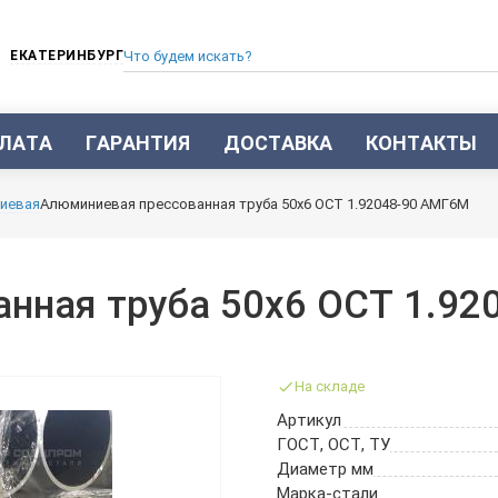
ЕКАТЕРИНБУРГ
ЛАТА
ГАРАНТИЯ
ДОСТАВКА
КОНТАКТЫ
ТРУБА СТАЛЬНАЯ БЕСШОВНАЯ
иевая
Алюминиевая прессованная труба 50х6 ОСТ 1.92048-90 АМГ6М
ТРУБА БЕСШОВНАЯ ХОЛОДНОКАТАНАЯ
ТРУБА БЕСШОВНАЯ 12Х18Н10Т
ТРУБА СТАЛЬНАЯ ОЦИНКОВАННАЯ
нная труба 50х6 ОСТ 1.92
ТРУБА ТОЛСТОСТЕННАЯ
ТРУБА ЭЛЕКТРОСВАРНАЯ СТАЛЬНАЯ
ТРУБА ВОДОГАЗОПРОВОДНАЯ ВГП
На складе
ТРУБА ПРОФИЛЬНАЯ
Артикул
ТРУБА ЛЕГИРОВАННАЯ
ГОСТ, ОСТ, ТУ
ТРУБЫ ИЗ УГЛЕРОДИСТОЙ СТАЛИ
Диаметр мм
ТРУБА ГАЗЛИФТНАЯ
Марка-стали