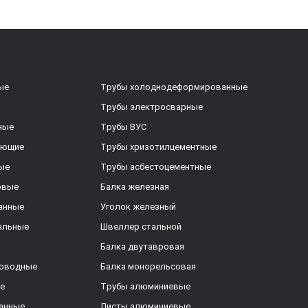
ые
Трубы холоднодеформированные
Трубы электросварные
ные
Трубы ВУС
еющие
Трубы хризотилцементные
ые
Трубы асбестоцементные
овые
Балка железная
анные
Уголок железный
альные
Швеллер стальной
Балка двутавровая
роводные
Балка монорельсовая
е
Трубы алюминиевые
анные
Листы алюминиевые