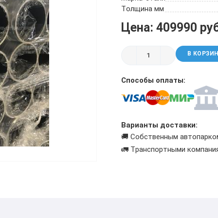
ТРУБА БУРИЛЬНАЯ СБТМ, ТБСУ
Толщина мм
ТРУБА КОТЕЛЬНАЯ
Цена: 409990 ру
ТРУБА КРЕКИНГОВАЯ
ТРУБА МАГИСТРАЛЬНАЯ
В КОРЗИ
ТРУБА НАСОСНО-КОМПРЕССОРНАЯ (НКТ)
ТРУБА НЕФТЕПРОВОДНАЯ
Способы оплаты:
ТРУБА ОБСАДНАЯ
ТРУБА СПИРАЛЕШОВНАЯ
ТРУБЫ СТАЛЬНЫЕ ЛЕЖАЛЫЕ Б/У
ТРУБА ВОССТАНОВЛЕННАЯ
Варианты доставки:
ТРУБЫ В ВУС ИЗОЛЯЦИИ
🚚 Собственным автопарко
🚛 Транспортными компани