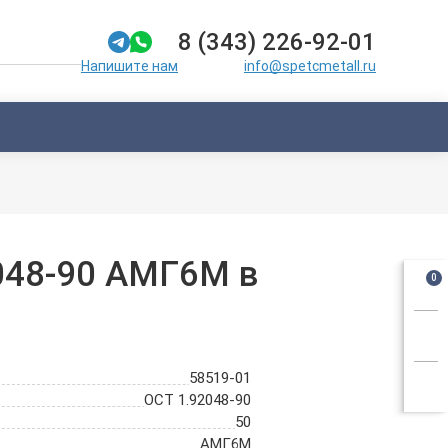
8 (343) 226-92-01
info@spetcmetall.ru
Напишите нам
048-90 АМГ6М в
0
58519-01
ОСТ 1.92048-90
50
АМГ6М