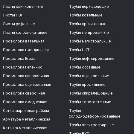
Листы оцинкованные
Трубы нержавеющие
Листы ПВЛ
Трубы котельные
Листы рифленые
Трубы крекинговые
Листы холоднокатаные
Трубы легированные
Проволока вязальная
Трубы магистральные
Проволока гвоздильная
Трубы НКТ
Проволока Егоза
Трубы нефтепроводные
Проволока Репейник
Трубы обсадные
Проволока наплавочная
Трубы оцинкованные
Проволока оцинкованная
Трубы профильные
Проволока сварочная
Трубы спиралешовные
Проволока омедненная
Трубы толстостенные
Сетка шарнирная рабица
Трубы
холоднодеформированные
Арматура металлическая
Трубы электросварные
Катанка металлическая
Трубы ВУС