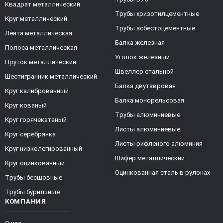
Квадрат металлический
Трубы хризотилцементные
Круг металлический
Трубы асбестоцементные
Лента металлическая
Балка железная
Полоса металлическая
Уголок железный
Пруток металлический
Швеллер стальной
Шестигранник металлический
Балка двутавровая
Круг калиброванный
Балка монорельсовая
Круг кованый
Трубы алюминиевые
Круг горячекатаный
Листы алюминиевые
Круг серебрянка
Листы рифленого алюминия
Круг низколегированный
Шифер металлический
Круг оцинкованный
Оцинкованная сталь в рулонах
Трубы бесшовные
Трубы бурильные
КОМПАНИЯ