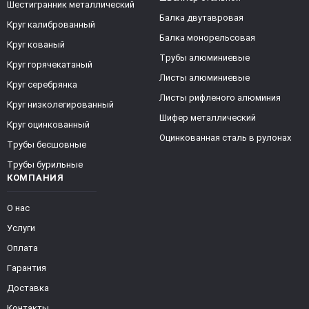
Шестигранник металлический
Балка двутавровая
Круг калиброванный
Балка монорельсовая
Круг кованый
Трубы алюминиевые
Круг горячекатаный
Листы алюминиевые
Круг серебрянка
Листы рифленого алюминия
Круг низколегированный
Шифер металлический
Круг оцинкованный
Оцинкованная сталь в рулонах
Трубы бесшовные
Трубы бурильные
КОМПАНИЯ
О нас
Услуги
Оплата
Гарантия
Доставка
Контакты