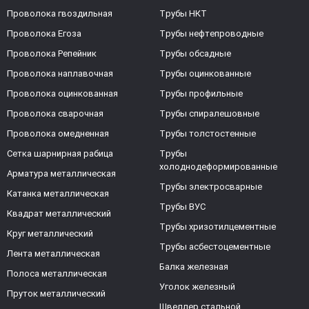
Проволока гвоздильная
Трубы НКТ
Проволока Егоза
Трубы нефтепроводные
Проволока Репейник
Трубы обсадные
Проволока наплавочная
Трубы оцинкованные
Проволока оцинкованная
Трубы профильные
Проволока сварочная
Трубы спиралешовные
Проволока омедненная
Трубы толстостенные
Сетка шарнирная рабица
Трубы
холоднодеформированные
Арматура металлическая
Трубы электросварные
Катанка металлическая
Трубы ВУС
Квадрат металлический
Трубы хризотилцементные
Круг металлический
Трубы асбестоцементные
Лента металлическая
Балка железная
Полоса металлическая
Уголок железный
Пруток металлический
Швеллер стальной