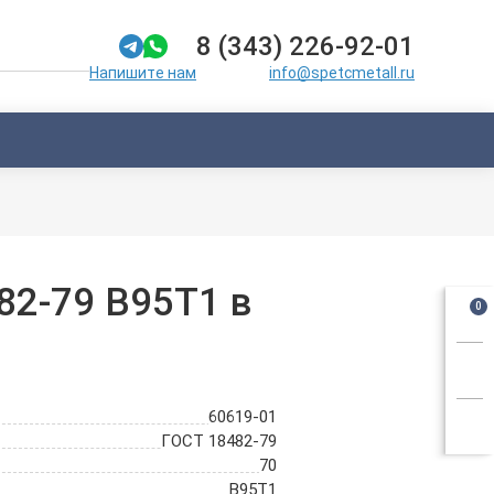
8 (343) 226-92-01
info@spetcmetall.ru
Напишите нам
82-79 В95Т1 в
0
60619-01
ГОСТ 18482-79
70
В95Т1