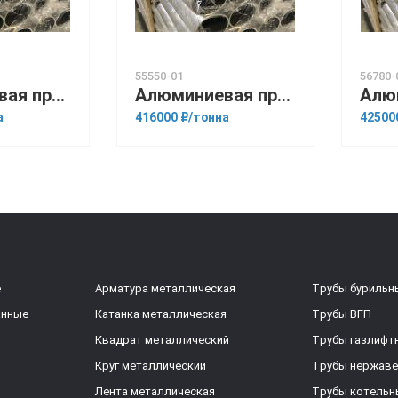
55550-01
56780-
Алюминиевая прессованная труба 105х22 ОСТ 1.92048-90 Д16
Алюминиевая прессованная труба 159х25 ОСТ 1.92048-90 АМц
а
416000 ₽/тонна
42500
е
Арматура металлическая
Трубы бурильн
анные
Катанка металлическая
Трубы ВГП
Квадрат металлический
Трубы газлифт
Круг металлический
Трубы нержав
Лента металлическая
Трубы котельн