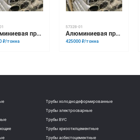
01
57328-01
Алюминиевая прессованная труба 24х2,5 ОСТ 1.92048-90 АМГ3М
Алюминиевая прессованная труба 34х3 ГОСТ 18482-79 АМг6
0 ₽/тонна
425000 ₽/тонна
ые
Трубы холоднодеформированные
Трубы электросварные
ные
Трубы ВУС
еющие
Трубы хризотилцементные
ые
Трубы асбестоцементные