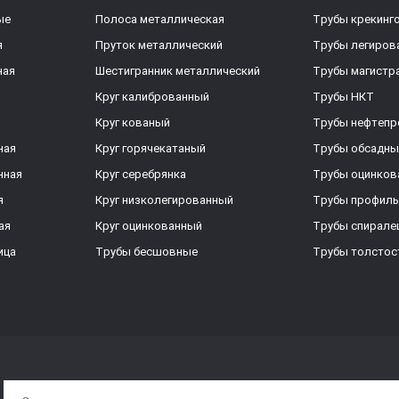
ые
Полоса металлическая
Трубы крекинг
я
Пруток металлический
Трубы легиров
ная
Шестигранник металлический
Трубы магистр
Круг калиброванный
Трубы НКТ
Круг кованый
Трубы нефтеп
ная
Круг горячекатаный
Трубы обсадны
нная
Круг серебрянка
Трубы оцинков
я
Круг низколегированный
Трубы профил
ая
Круг оцинкованный
Трубы спирал
ица
Трубы бесшовные
Трубы толстос