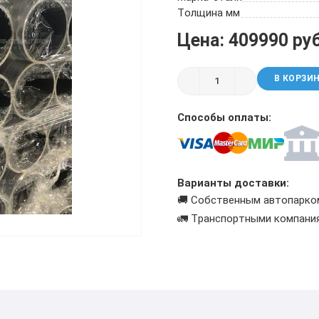
ТРУБА БУРИЛЬНАЯ СБТМ, ТБСУ
Толщина мм
ТРУБА КОТЕЛЬНАЯ
Цена: 409990 ру
ТРУБА КРЕКИНГОВАЯ
ТРУБА МАГИСТРАЛЬНАЯ
В КОРЗИ
ТРУБА НАСОСНО-КОМПРЕССОРНАЯ (НКТ)
ТРУБА НЕФТЕПРОВОДНАЯ
Способы оплаты:
ТРУБА ОБСАДНАЯ
ТРУБА СПИРАЛЕШОВНАЯ
ТРУБЫ СТАЛЬНЫЕ ЛЕЖАЛЫЕ Б/У
ТРУБА ВОССТАНОВЛЕННАЯ
Варианты доставки:
ТРУБЫ В ВУС ИЗОЛЯЦИИ
🚚 Собственным автопарко
🚛 Транспортными компани