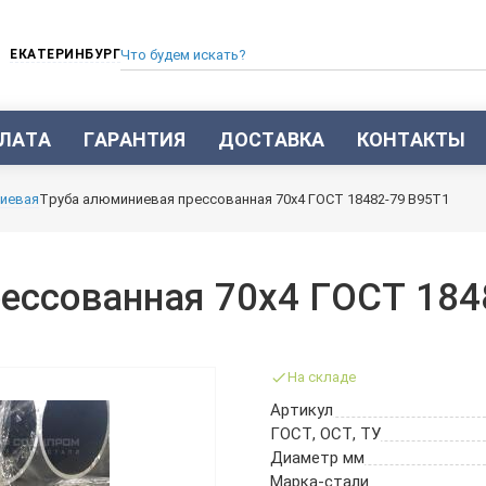
ЕКАТЕРИНБУРГ
ЛАТА
ГАРАНТИЯ
ДОСТАВКА
КОНТАКТЫ
ТРУБА СТАЛЬНАЯ БЕСШОВНАЯ
иевая
Труба алюминиевая прессованная 70х4 ГОСТ 18482-79 В95Т1
ТРУБА БЕСШОВНАЯ ХОЛОДНОКАТАНАЯ
ТРУБА БЕСШОВНАЯ 12Х18Н10Т
ТРУБА СТАЛЬНАЯ ОЦИНКОВАННАЯ
ессованная 70х4 ГОСТ 184
ТРУБА ТОЛСТОСТЕННАЯ
ТРУБА ЭЛЕКТРОСВАРНАЯ СТАЛЬНАЯ
ТРУБА ВОДОГАЗОПРОВОДНАЯ ВГП
На складе
ТРУБА ПРОФИЛЬНАЯ
Артикул
ТРУБА ЛЕГИРОВАННАЯ
ГОСТ, ОСТ, ТУ
ТРУБЫ ИЗ УГЛЕРОДИСТОЙ СТАЛИ
Диаметр мм
ТРУБА ГАЗЛИФТНАЯ
Марка-стали