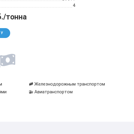
4
б./тонна
НУ
м
🚞 Железнодорожным транспортом
ями
🚁 Авиатранспортом