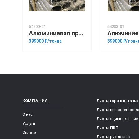
54200-01
54203-01
Алюминиевая прессованная труба 105х22 ГОСТ 18482-79 В95
399000 ₽/тонна
399000 ₽/тонн
КОМПАНИЯ
Листы горячекатаны
Листы низколегиров
О нас
Листы оцинкованные
Услуги
Листы ПВЛ
Оплата
Листы рифленые