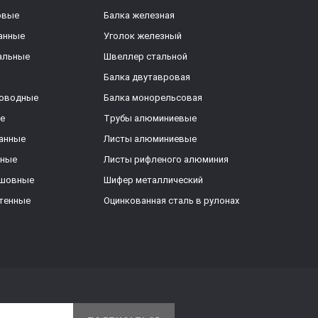
овые
Балка железная
анные
Уголок железный
альные
Швеллер стальной
Балка двутавровая
роводные
Балка монорельсовая
е
Трубы алюминиевые
анные
Листы алюминиевые
ьные
Листы рифленого алюминия
ешовные
Шифер металлический
тенные
Оцинкованная сталь в рулонах